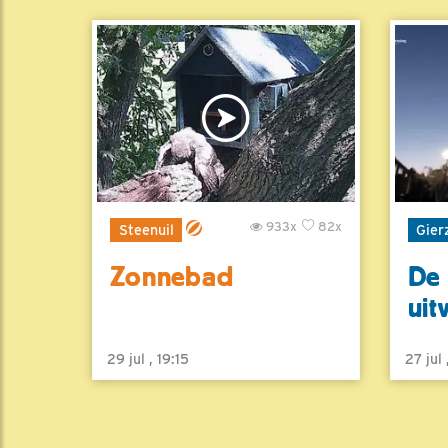
933x
82x
Steenuil
Gier
Zonnebad
De 
uit
29 jul , 19:15
27 jul