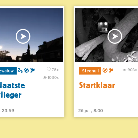
78x
903x
zwaluw
Steenuil
1080x
laatste
Startklaar
vlieger
 , 23:59
26 jul , 8:00