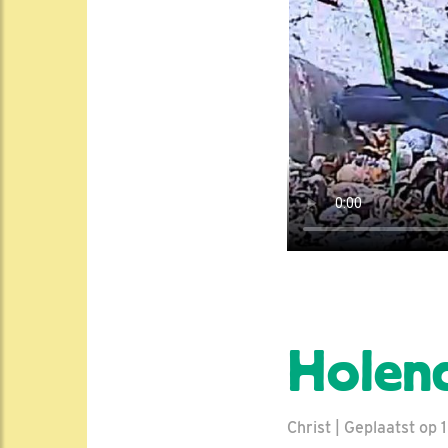
Holend
Christ | Geplaatst op 