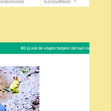
NTBEKPLEVIER
VLIEGENVANGER
Wil jij ook de vogels helpen: dat kan via de link!
*
Se