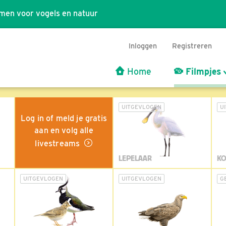
men voor vogels en natuur
Inloggen
Registreren
Home
Filmpjes
UITGEVLOGEN
U
Log in of meld je gratis
aan en volg alle
livestreams
LEPELAAR
KO
UITGEVLOGEN
UITGEVLOGEN
G