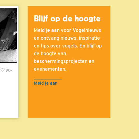
Blijf op de hoogte
Meld je aan voor Vogelnieuws
en ontvang nieuws, inspiratie
en tips over vogels. En blijf op
de hoogte van
beschermingsprojecten en
evenementen.
90x
Meld je aan