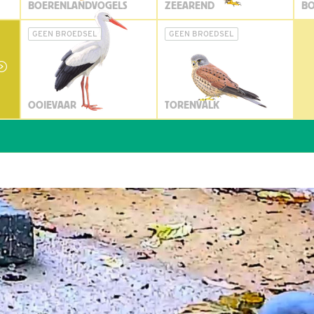
BOERENLANDVOGELS
ZEEAREND
BO
GEEN BROEDSEL
GEEN BROEDSEL
OOIEVAAR
TORENVALK