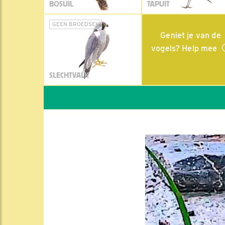
BOSUIL
TAPUIT
GEEN BROEDSEL
Geniet je van de
vogels? Help mee
SLECHTVALK