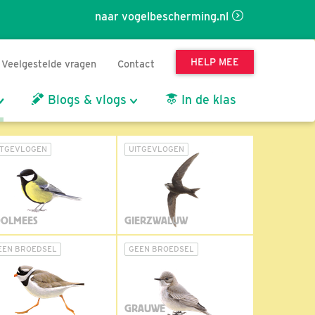
naar vogelbescherming.nl
HELP MEE
Veelgestelde vragen
Contact
Blogs & vlogs
In de klas
ITGEVLOGEN
UITGEVLOGEN
OLMEES
GIERZWALUW
EEN BROEDSEL
GEEN BROEDSEL
GRAUWE