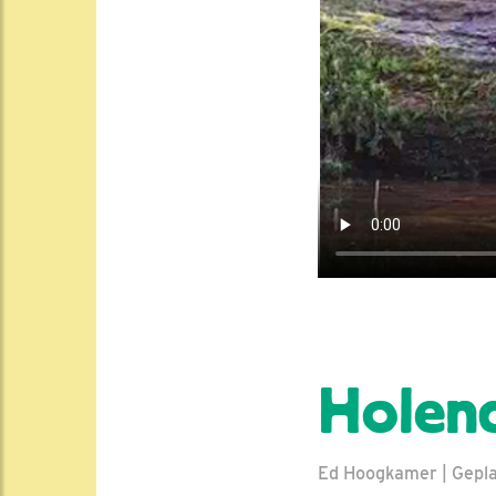
Holend
Ed Hoogkamer | Gepla