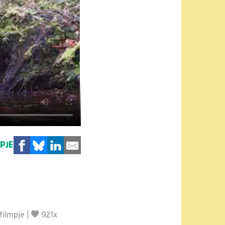
MPJE
filmpje
|
921x