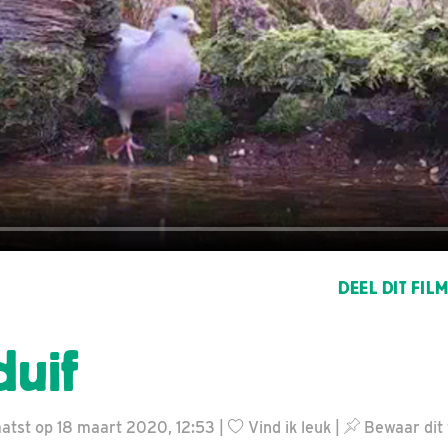
DEEL DIT FIL
uif
atst op 18 maart 2020, 12:53 |
Vind ik leuk
|
Bewaar dit 