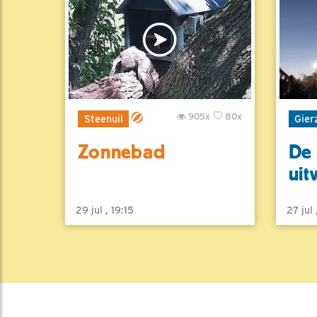
905x
80x
Steenuil
Gier
Zonnebad
De 
uit
29 jul , 19:15
27 jul