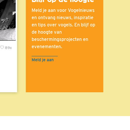
Meld je aan voor Vogelnieuws
en ontvang nieuws, inspiratie
en tips over vogels. En blijf op
de hoogte van
beschermingsprojecten en
evenementen.
89x
Meld je aan