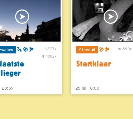
77x
890x
zwaluw
Steenuil
1062x
laatste
Startklaar
vlieger
 , 23:59
26 jul , 8:00