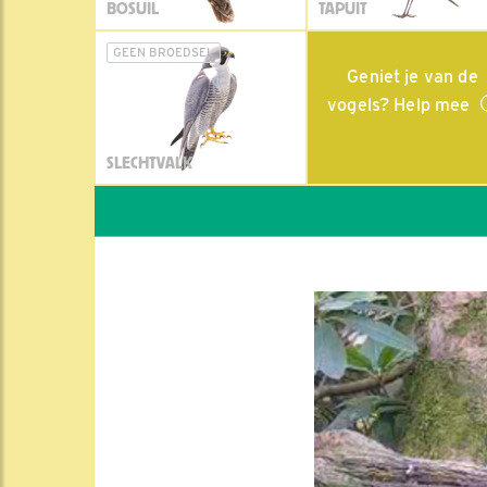
BOSUIL
TAPUIT
GEEN BROEDSEL
Geniet je van de
vogels? Help mee
SLECHTVALK