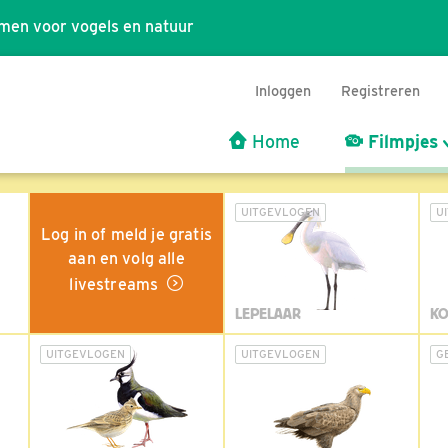
men voor vogels en natuur
Inloggen
Registreren
Home
Filmpjes
UITGEVLOGEN
U
Log in of meld je gratis
aan en volg alle
livestreams
LEPELAAR
KO
UITGEVLOGEN
UITGEVLOGEN
G