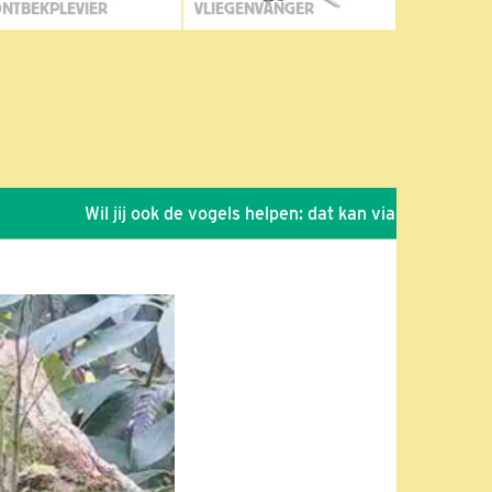
NTBEKPLEVIER
VLIEGENVANGER
Wil jij ook de vogels helpen: dat kan via de link!
*
Sei