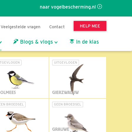
naar vogelbescherming.nl
HELP MEE
Veelgestelde vragen
Contact
Blogs & vlogs
In de klas
ITGEVLOGEN
UITGEVLOGEN
OLMEES
GIERZWALUW
EEN BROEDSEL
GEEN BROEDSEL
GRAUWE