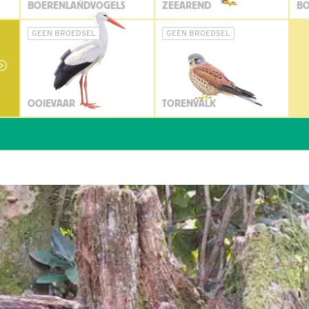
BOERENLANDVOGELS
ZEEAREND
BO
GEEN BROEDSEL
GEEN BROEDSEL
OOIEVAAR
TORENVALK