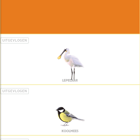
UITGEVLOGEN
LEPELAAR
UITGEVLOGEN
KOOLMEES