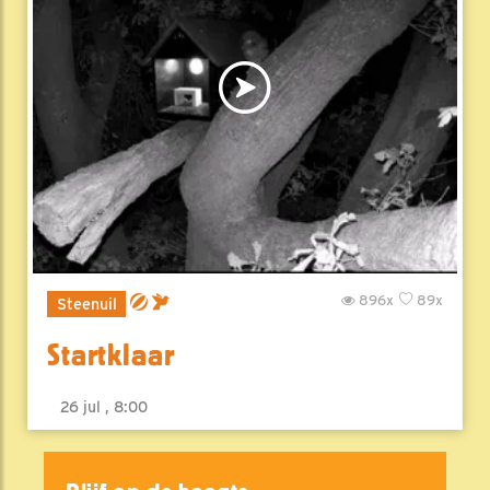
896x
89x
Steenuil
Startklaar
26 jul , 8:00