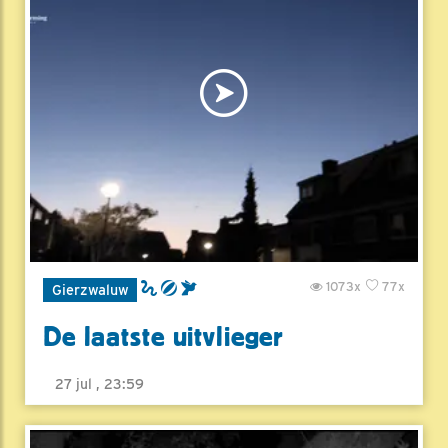
1073x
77x
Gierzwaluw
De laatste uitvlieger
27 jul , 23:59