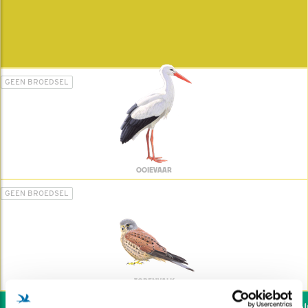
GEEN BROEDSEL
OOIEVAAR
GEEN BROEDSEL
TORENVALK
Wil jij ook de vogels helpe