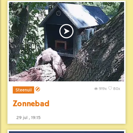
919x
80x
Steenuil
Zonnebad
29 jul , 19:15