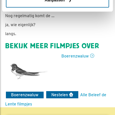
Aanpassen
Romke Visser | Geplaatst op 30 mei 2023, 16:40 |
Vind ik leuk
|
Bewaar dit filmpje
|
363x
Nog regelmatig komt de ...
ja, wie eigenlijk?
langs.
BEKIJK MEER FILMPJES OVER
Boerenzwaluw
Boerenzwaluw
Nestelen
Alle Beleef de
Lente filmpjes