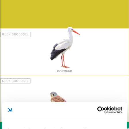
GEEN BROEDSEL
OOIEVAAR
GEEN BROEDSEL
TORENVALK
Wil jij ook de vogels hel