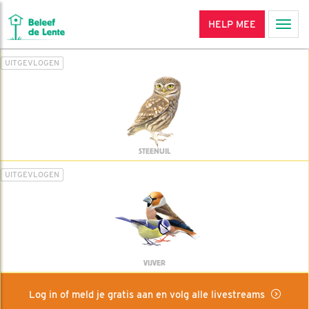
HELP MEE
Men
UITGEVLOGEN
STEENUIL
UITGEVLOGEN
VIJVER
Log in of meld je gratis aan en volg alle livestreams