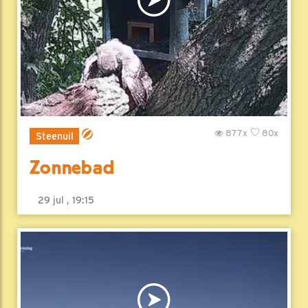
877x
80x
Steenuil
Zonnebad
29 jul , 19:15