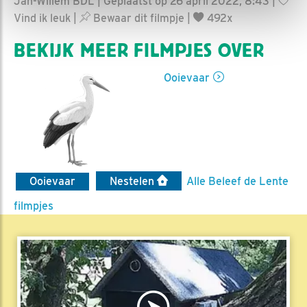
Jan-Willem BDL | Geplaatst op 26 april 2022, 8:43 |
Vind ik leuk
|
Bewaar dit filmpje
|
492x
BEKIJK MEER FILMPJES OVER
Ooievaar
Ooievaar
Nestelen
Alle Beleef de Lente
filmpjes