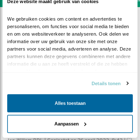
Deze website maakt gebruik van cookies
We gebruiken cookies om content en advertenties te 
personaliseren, om functies voor social media te bieden 
en om ons websiteverkeer te analyseren. Ook delen we 
informatie over uw gebruik van onze site met onze 
partners voor social media, adverteren en analyse. Deze 
partners kunnen deze gegevens combineren met andere 
informatie die u aan ze heeft verstrekt of die ze hebben 
verzameld op basis van uw gebruik van hun services.
Details tonen
Alles toestaan
DEEL DIT FILMPJE
Aanpassen
Het zit Ma niet mee