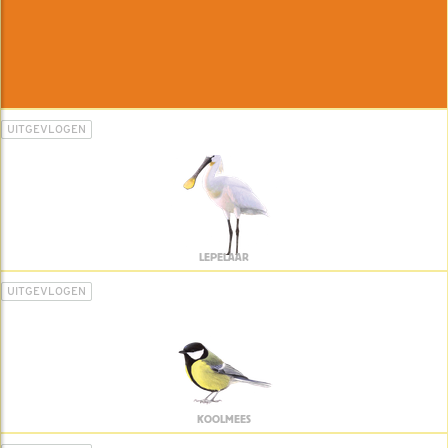
UITGEVLOGEN
LEPELAAR
UITGEVLOGEN
KOOLMEES