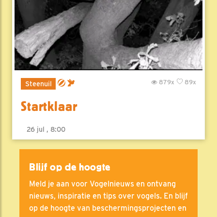
879x
89x
Steenuil
Startklaar
26 jul , 8:00
Blijf op de hoogte
Meld je aan voor Vogelnieuws en ontvang
nieuws, inspiratie en tips over vogels. En blijf
op de hoogte van beschermingsprojecten en