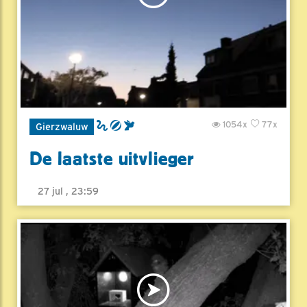
1054x
77x
Gierzwaluw
De laatste uitvlieger
27 jul , 23:59