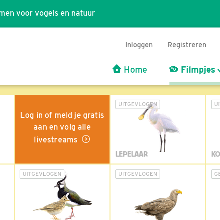
men voor vogels en natuur
Inloggen
Registreren
Home
Filmpjes
UITGEVLOGEN
U
Log in of meld je gratis
aan en volg alle
livestreams
LEPELAAR
KO
UITGEVLOGEN
UITGEVLOGEN
G