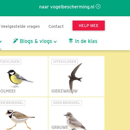
naar vogelbescherming.nl
HELP MEE
Veelgestelde vragen
Contact
Blogs & vlogs
In de klas
ITGEVLOGEN
UITGEVLOGEN
OLMEES
GIERZWALUW
EEN BROEDSEL
GEEN BROEDSEL
GRAUWE