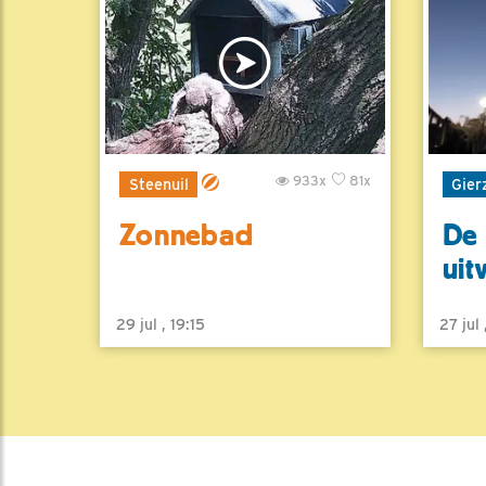
933x
81x
Steenuil
Gier
Zonnebad
De 
uit
29 jul , 19:15
27 jul