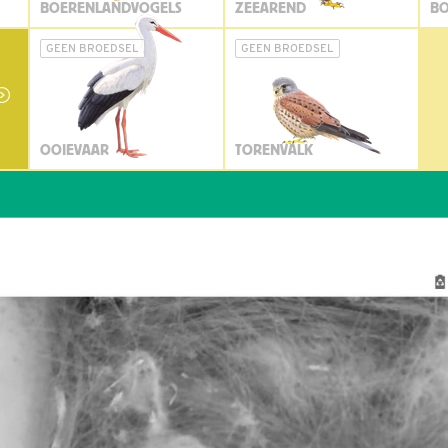
BOERENLANDVOGELS
ZEEAREND
BO
GEEN BROEDSEL
GEEN BROEDSEL
OOIEVAAR
TORENVALK