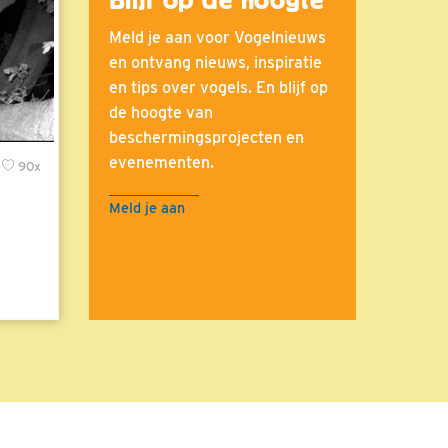
Meld je aan voor Vogelnieuws
en ontvang nieuws, inspiratie
en tips over vogels. En blijf op
de hoogte van
beschermingsprojecten en
evenementen.
90x
Meld je aan