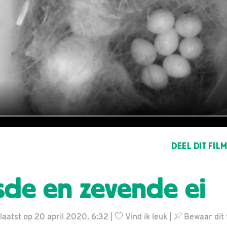
DEEL DIT FIL
sde en zevende ei
laatst op 20 april 2020, 6:32 |
Vind ik leuk
|
Bewaar dit 