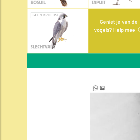
BOSUIL
TAPUIT
GEEN BROEDSEL
Geniet je van de
vogels? Help mee
SLECHTVALK