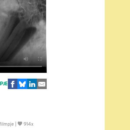
MPJE
filmpje
|
914x