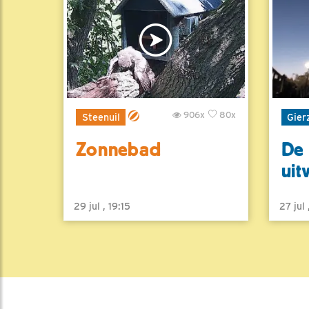
906x
80x
Steenuil
Gier
Zonnebad
De 
uit
29 jul , 19:15
27 jul