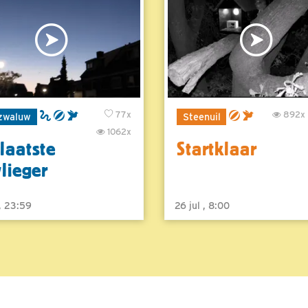
77x
892x
zwaluw
Steenuil
1062x
laatste
Startklaar
vlieger
 , 23:59
26 jul , 8:00