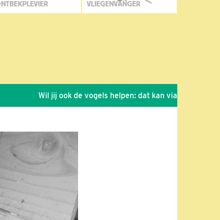
NTBEKPLEVIER
VLIEGENVANGER
Wil jij ook de vogels helpen: dat kan via de link!
*
Se