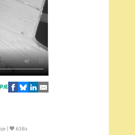
MPJE
pje
|
638x