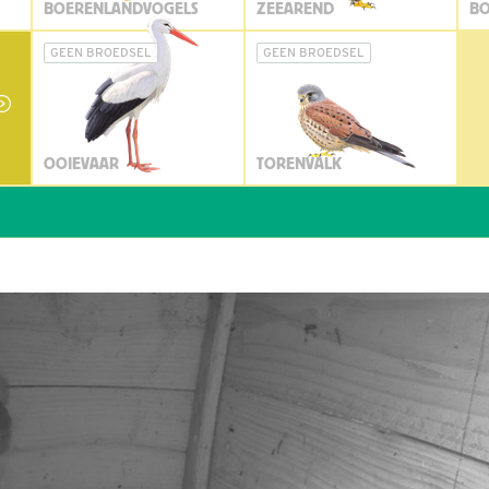
BOERENLANDVOGELS
ZEEAREND
BO
GEEN BROEDSEL
GEEN BROEDSEL
OOIEVAAR
TORENVALK