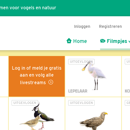
men voor vogels en natuur
Inloggen
Registreren
Home
Filmpjes
UITGEVLOGEN
U
Log in of meld je gratis
aan en volg alle
livestreams
LEPELAAR
KO
UITGEVLOGEN
UITGEVLOGEN
G