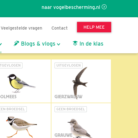
naar vogelbescherming.nl
HELP MEE
Veelgestelde vragen
Contact
Blogs & vlogs
In de klas
ITGEVLOGEN
UITGEVLOGEN
OLMEES
GIERZWALUW
EEN BROEDSEL
GEEN BROEDSEL
GRAUWE