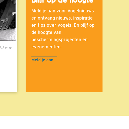
Meld je aan voor Vogelnieuws
en ontvang nieuws, inspiratie
en tips over vogels. En blijf op
de hoogte van
beschermingsprojecten en
evenementen.
89x
Meld je aan