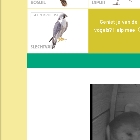
BOSUIL
TAPUIT
GEEN BROEDSEL
Geniet je van de
vogels? Help mee
SLECHTVALK