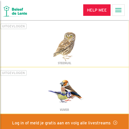
HELP MEE
Men
UITGEVLOGEN
STEENUIL
UITGEVLOGEN
VIJVER
Log in of meld je gratis aan en volg alle livestreams