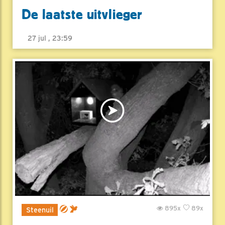
De laatste uitvlieger
27 jul , 23:59
895x
89x
Steenuil