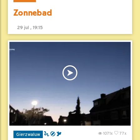
Zonnebad
29 jul , 19:15
1071x
77x
Gierzwaluw