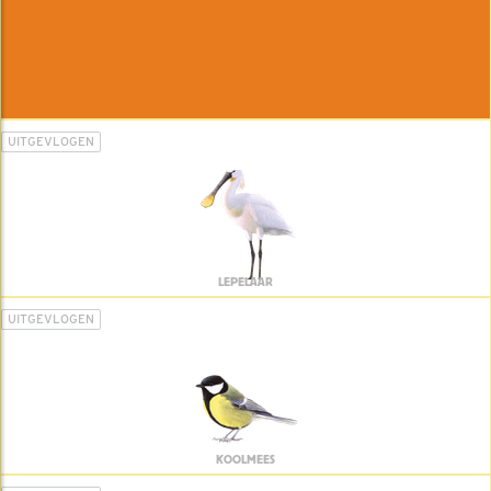
UITGEVLOGEN
LEPELAAR
UITGEVLOGEN
KOOLMEES