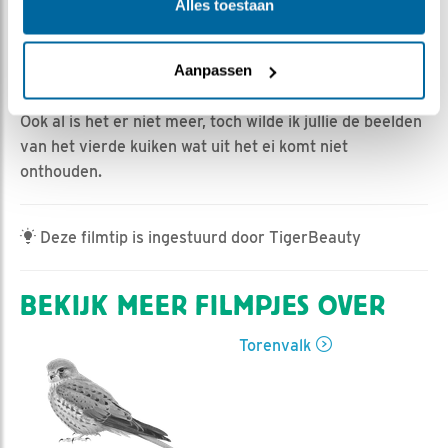
HannahK | Geplaatst op 22 mei 2026, 15:56 |
Vind ik
Alles toestaan
leuk
|
Bewaar dit filmpje
|
230x
Dit filmpje was al bijna af toen bleek dat afgelopen
Aanpassen
nacht alle kuikens geroofd zijn door de bosuil.
Ook al is het er niet meer, toch wilde ik jullie de beelden
van het vierde kuiken wat uit het ei komt niet
onthouden.
Deze filmtip is ingestuurd door TigerBeauty
BEKIJK MEER FILMPJES OVER
Torenvalk