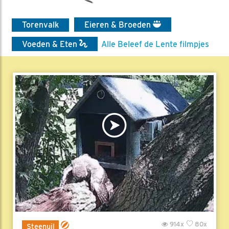
Torenvalk
Eieren & Broeden
Voeden & Eten
Alle Beleef de Lente filmpjes
914x
80x
Steenuil