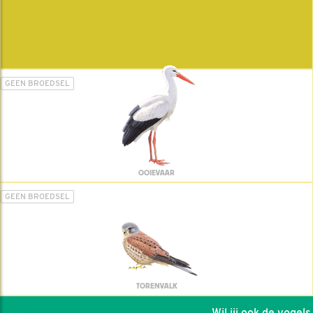
GEEN BROEDSEL
OOIEVAAR
GEEN BROEDSEL
TORENVALK
Wil jij ook de vogels h