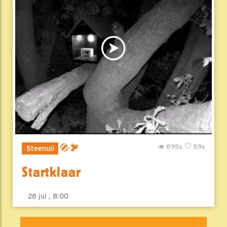
895x
89x
Steenuil
Startklaar
26 jul , 8:00