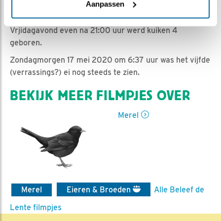
Romke Visser | Geplaatst op 17 mei 2020, 7:50 |
Aanpassen
Vind ik leuk
|
Bewaar dit filmpje
|
921x
Vrjidagavond even na 21:00 uur werd kuiken 4
geboren.
Zondagmorgen 17 mei 2020 om 6:37 uur was het vijfde
(verrassings?) ei nog steeds te zien.
BEKIJK MEER FILMPJES OVER
Merel
Merel
Eieren & Broeden
Alle Beleef de
Lente filmpjes