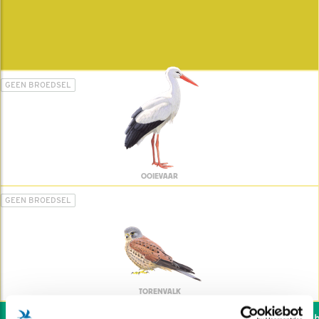
GEEN BROEDSEL
OOIEVAAR
GEEN BROEDSEL
TORENVALK
Wil jij ook de vogels he