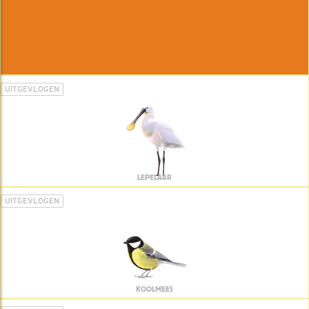
UITGEVLOGEN
LEPELAAR
UITGEVLOGEN
KOOLMEES