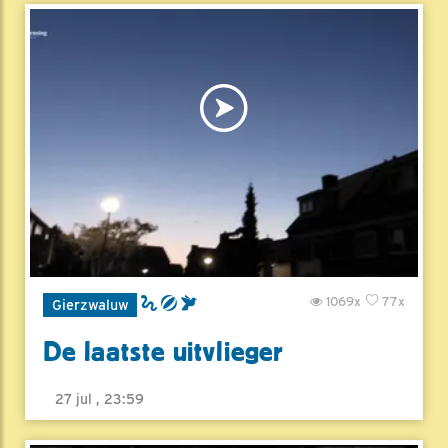
1069x
77x
Gierzwaluw
De laatste uitvlieger
27 jul , 23:59