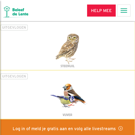
HELP MEE
Men
UITGEVLOGEN
STEENUIL
UITGEVLOGEN
VIJVER
Log in of meld je gratis aan en volg alle livestreams