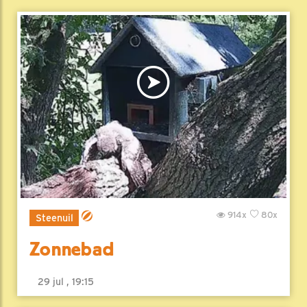
914x
80x
Steenuil
Zonnebad
29 jul , 19:15