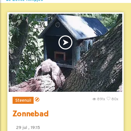
891x
80x
Steenuil
Zonnebad
29 jul , 19:15