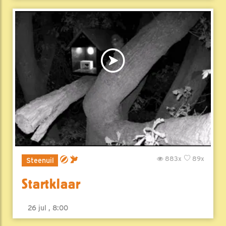
883x
89x
Steenuil
Startklaar
26 jul , 8:00