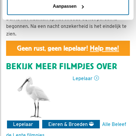
Jan BDL | Geplaatst op 13 maart 2019, 19:22 |
Vind ik
Aanpassen
leuk
|
Bewaar dit filmpje
|
1148x
Dan is het wachten op het tweede ei, het persen is
begonnen. Na een nacht onzekerheid is het eindelijk te
zien.
Geen rust, geen lepelaar!
Help mee!
BEKIJK MEER FILMPJES OVER
Lepelaar
Lepelaar
Eieren & Broeden
Alle Beleef
de Lente filmpjes