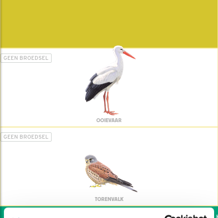
GEEN BROEDSEL
OOIEVAAR
GEEN BROEDSEL
TORENVALK
Wil jij ook de vogels he