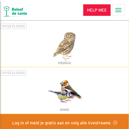
HELP MEE
Men
UITGEVLOGEN
STEENUIL
UITGEVLOGEN
VIJVER
Log in of meld je gratis aan en volg alle livestreams