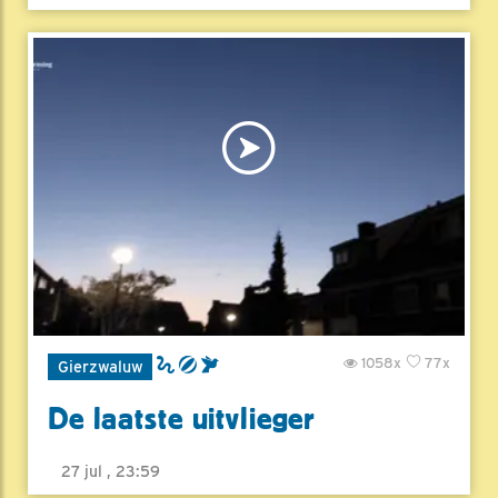
1058x
77x
Gierzwaluw
De laatste uitvlieger
27 jul , 23:59