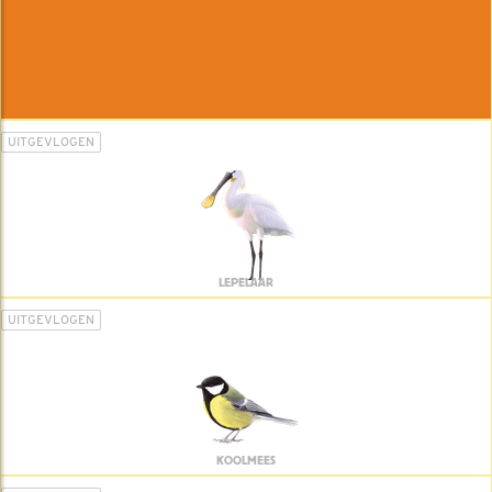
UITGEVLOGEN
LEPELAAR
UITGEVLOGEN
KOOLMEES