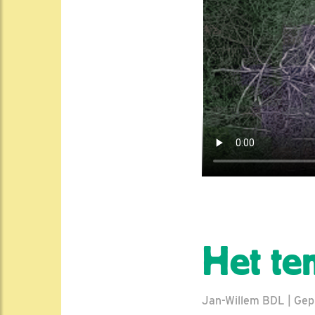
Het te
Jan-Willem BDL | Gepl