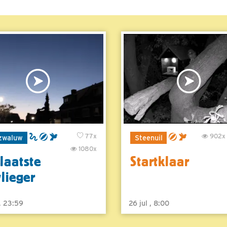
77x
902x
zwaluw
Steenuil
1080x
laatste
Startklaar
vlieger
 , 23:59
26 jul , 8:00