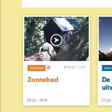
933x
81x
Steenuil
Gier
Zonnebad
De 
uit
29 jul , 19:15
27 jul