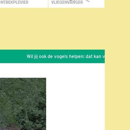
NTBEKPLEVIER
VLIEGENVANGER
Wil jij ook de vogels helpen: dat kan via de link!
*
S