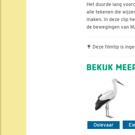
Het duurde lang voorda
alle tekenen die wij
maken. In deze clip h
de bewegingen van Ma
Deze filmtip is ing
BEKIJK MEER
Ooievaar
Ei