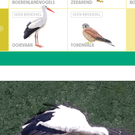
BOERENLANDVOGELS
ZEEAREND
BO
GEEN BROEDSEL
GEEN BROEDSEL
OOIEVAAR
TORENVALK