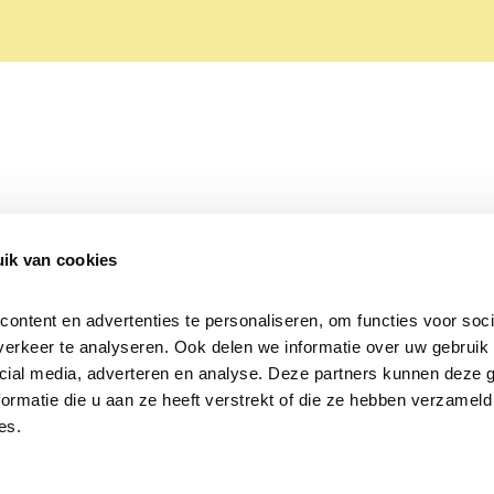
ik van cookies
Over Beleef de Lente
Mijn privacy
Cookieverklaring
ntent en advertenties te personaliseren, om functies voor socia
erkeer te analyseren. Ook delen we informatie over uw gebruik v
cial media, adverteren en analyse. Deze partners kunnen deze 
rmatie die u aan ze heeft verstrekt of die ze hebben verzameld 
es.
Samen voor
vogels en natuur