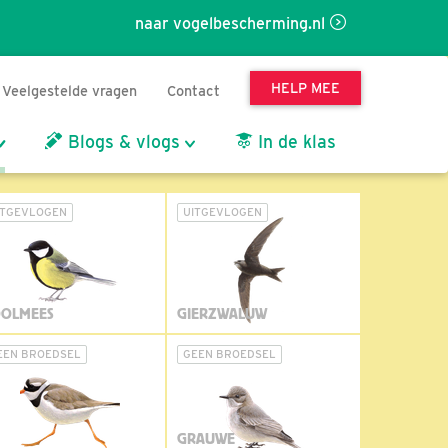
naar vogelbescherming.nl
HELP MEE
Veelgestelde vragen
Contact
Blogs & vlogs
In de klas
ITGEVLOGEN
UITGEVLOGEN
OLMEES
GIERZWALUW
EEN BROEDSEL
GEEN BROEDSEL
GRAUWE