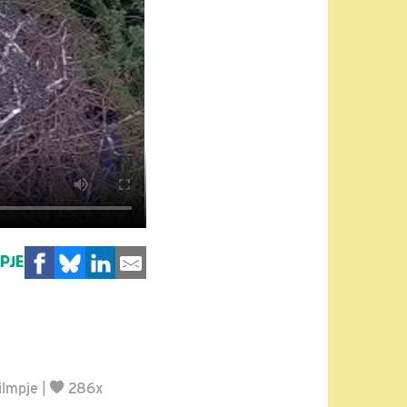
MPJE
ilmpje
|
286x