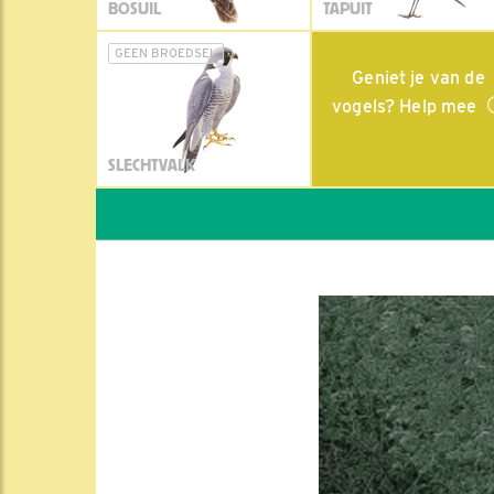
BOSUIL
TAPUIT
GEEN BROEDSEL
Geniet je van de
vogels? Help mee
SLECHTVALK