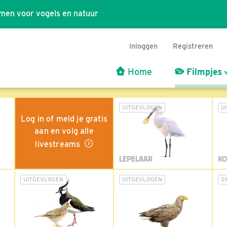
men voor vogels en natuur
Inloggen
Registreren
Home
Filmpjes
UITGEVLOGEN
U
Log in of meld je gratis
aan en volg alle
livestreams
LEPELAAR
KO
UITGEVLOGEN
UITGEVLOGEN
G