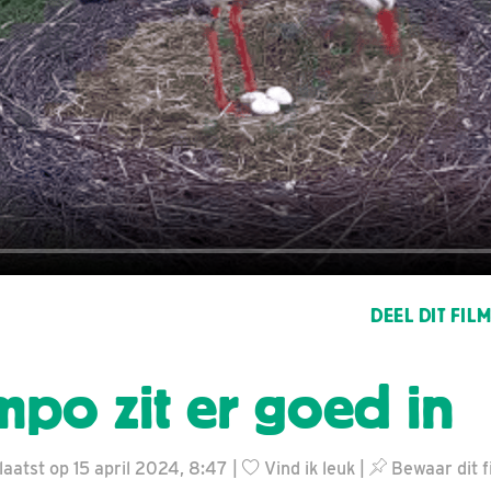
DEEL DIT FIL
mpo zit er goed in
aatst op 15 april 2024, 8:47 |
Vind ik leuk
|
Bewaar dit f