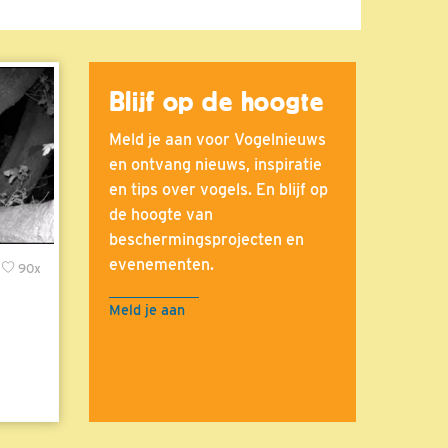
Blijf op de hoogte
Meld je aan voor Vogelnieuws
en ontvang nieuws, inspiratie
en tips over vogels. En blijf op
de hoogte van
beschermingsprojecten en
evenementen.
90x
Meld je aan