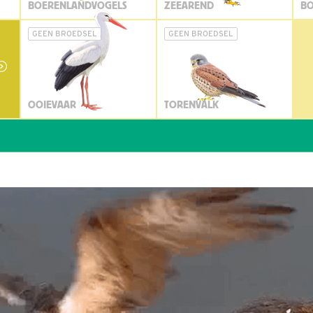
BOERENLANDVOGELS
ZEEAREND
BO
GEEN BROEDSEL
GEEN BROEDSEL
OOIEVAAR
TORENVALK