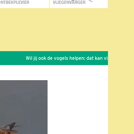
NTBEKPLEVIER
VLIEGENVANGER
Wil jij ook de vogels helpen: dat kan via de link!
*
S