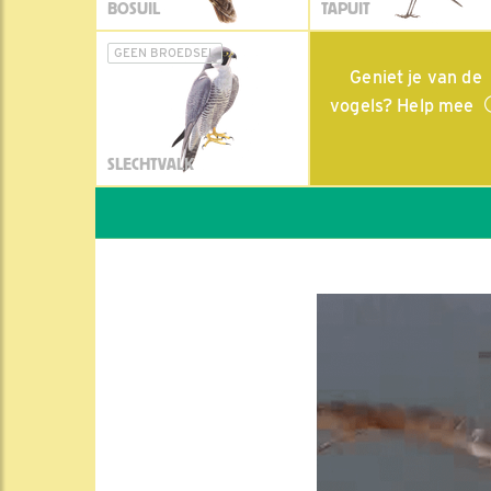
BOSUIL
TAPUIT
GEEN BROEDSEL
Geniet je van de
vogels? Help mee
SLECHTVALK