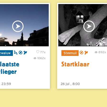
77x
892x
zwaluw
Steenuil
1062x
laatste
Startklaar
vlieger
 , 23:59
26 jul , 8:00