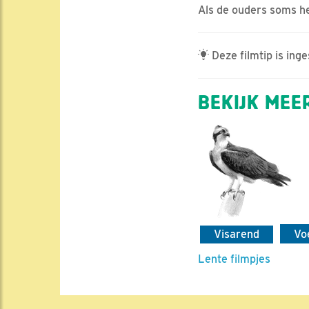
Als de ouders soms h
Deze filmtip is ing
BEKIJK MEER
Visarend
Vo
Lente filmpjes