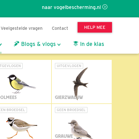
naar vogelbescherming.nl
HELP MEE
Veelgestelde vragen
Contact
Blogs & vlogs
In de klas
ITGEVLOGEN
UITGEVLOGEN
OLMEES
GIERZWALUW
EEN BROEDSEL
GEEN BROEDSEL
GRAUWE