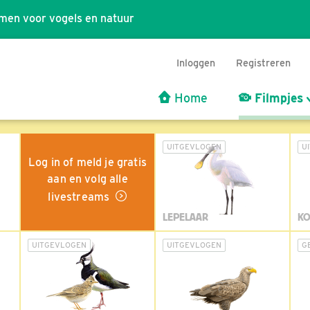
men voor vogels en natuur
Inloggen
Registreren
Home
Filmpjes
UITGEVLOGEN
U
Log in of meld je gratis
aan en volg alle
livestreams
LEPELAAR
KO
UITGEVLOGEN
UITGEVLOGEN
G