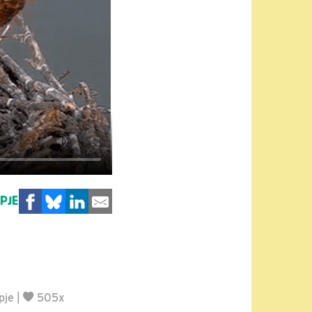
MPJE
pje
|
505x