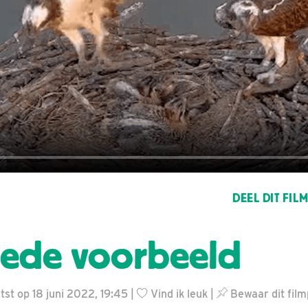
DEEL DIT FIL
oede voorbeeld
st op 18 juni 2022, 19:45 |
Vind ik leuk
|
Bewaar dit film