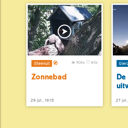
906x
80x
Steenuil
Gier
Zonnebad
De 
uit
29 jul , 19:15
27 jul