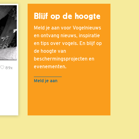
Blijf op de hoogte
Meld je aan voor Vogelnieuws
en ontvang nieuws, inspiratie
en tips over vogels. En blijf op
de hoogte van
beschermingsprojecten en
evenementen.
89x
Meld je aan