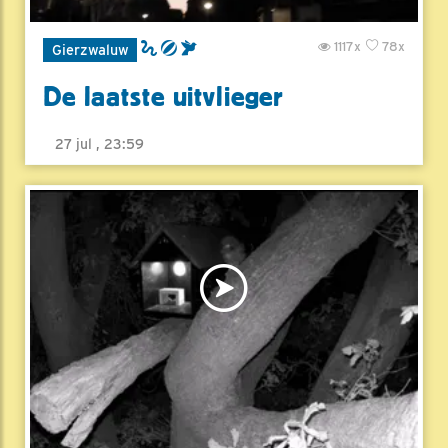
1117x
78x
Gierzwaluw
De laatste uitvlieger
27 jul , 23:59