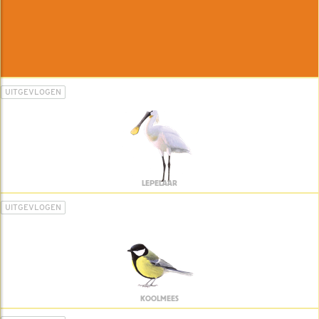
UITGEVLOGEN
LEPELAAR
UITGEVLOGEN
KOOLMEES