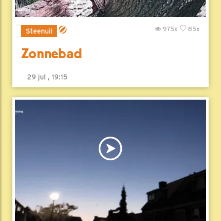
975x
85x
Steenuil
Zonnebad
29 jul , 19:15