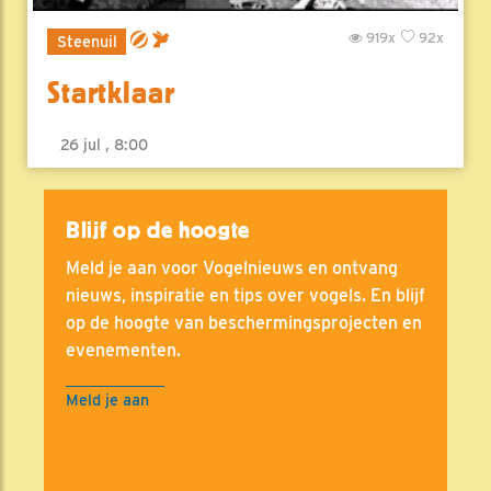
919x
92x
Steenuil
Startklaar
26 jul , 8:00
Blijf op de hoogte
Meld je aan voor Vogelnieuws en ontvang
nieuws, inspiratie en tips over vogels. En blijf
op de hoogte van beschermingsprojecten en
evenementen.
Meld je aan