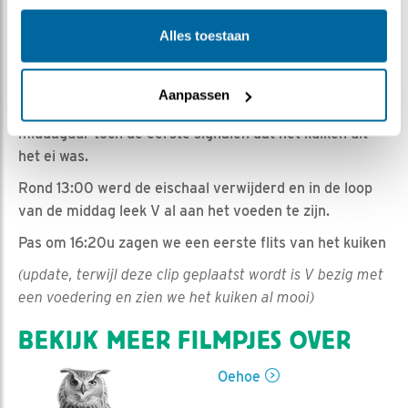
Romke Visser | Geplaatst op 5 april 2024, 17:10 |
Vind ik leuk
|
Bewaar dit filmpje
|
429x
Alles toestaan
Vanmorgen was al te zien dat het gaatje groter was
geworden.
Aanpassen
En sneller dan verwacht was daar kort na het
middaguur toch de eerste signalen dat het kuiken uit
het ei was.
Rond 13:00 werd de eischaal verwijderd en in de loop
van de middag leek V al aan het voeden te zijn.
Pas om 16:20u zagen we een eerste flits van het kuiken
(update, terwijl deze clip geplaatst wordt is V bezig met
een voedering en zien we het kuiken al mooi)
BEKIJK MEER FILMPJES OVER
Oehoe