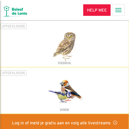
HELP MEE
Men
UITGEVLOGEN
STEENUIL
UITGEVLOGEN
VIJVER
Log in of meld je gratis aan en volg alle livestreams