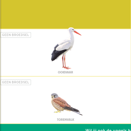
GEEN BROEDSEL
OOIEVAAR
GEEN BROEDSEL
TORENVALK
Wil jij ook de vogels hel