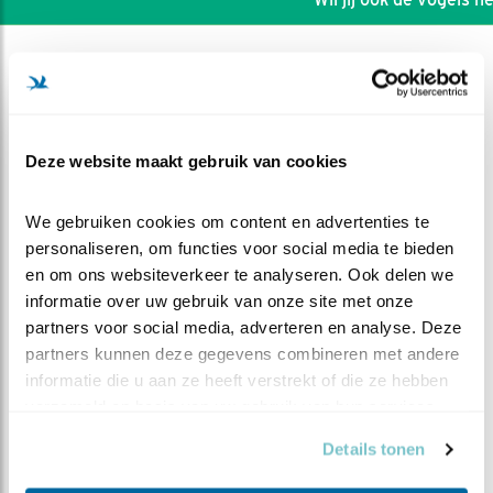
Deze website maakt gebruik van cookies
We gebruiken cookies om content en advertenties te 
personaliseren, om functies voor social media te bieden 
en om ons websiteverkeer te analyseren. Ook delen we 
informatie over uw gebruik van onze site met onze 
partners voor social media, adverteren en analyse. Deze 
partners kunnen deze gegevens combineren met andere 
DEEL DIT FILMPJE
informatie die u aan ze heeft verstrekt of die ze hebben 
verzameld op basis van uw gebruik van hun services.
Het eerste lustrum seizoen
Details tonen