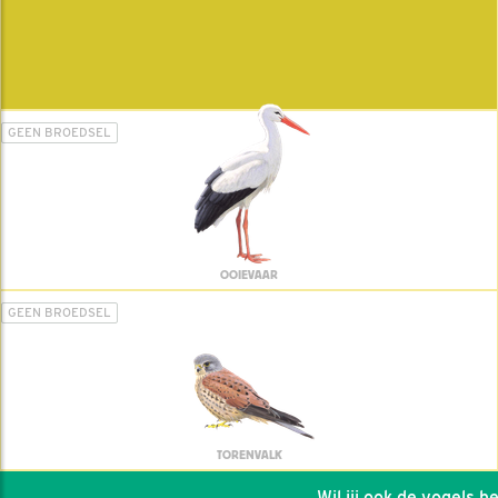
GEEN BROEDSEL
OOIEVAAR
GEEN BROEDSEL
TORENVALK
Wil jij ook de vogels help