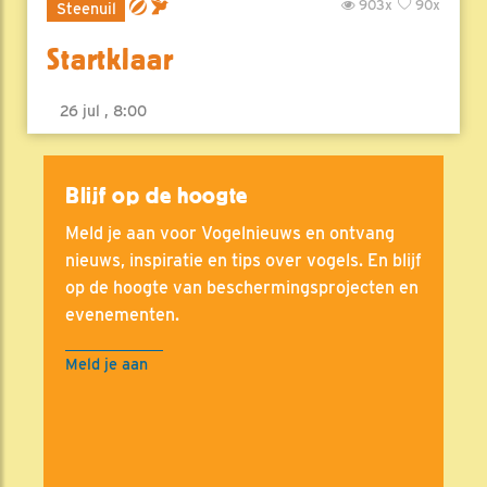
903x
90x
Steenuil
Startklaar
26 jul , 8:00
Blijf op de hoogte
Meld je aan voor Vogelnieuws en ontvang
nieuws, inspiratie en tips over vogels. En blijf
op de hoogte van beschermingsprojecten en
evenementen.
Meld je aan