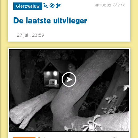
1080x
77x
Gierzwaluw
De laatste uitvlieger
27 jul , 23:59