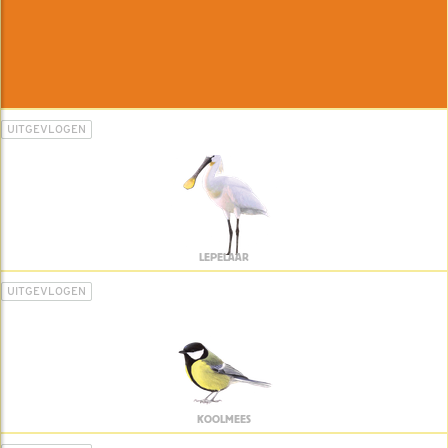
UITGEVLOGEN
LEPELAAR
UITGEVLOGEN
KOOLMEES