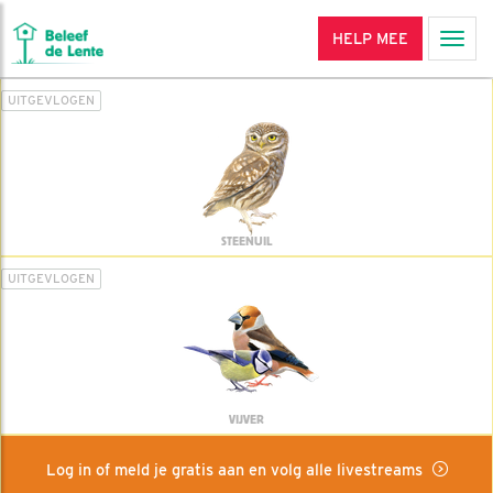
HELP MEE
Men
UITGEVLOGEN
STEENUIL
UITGEVLOGEN
VIJVER
Log in of meld je gratis aan en volg alle livestreams