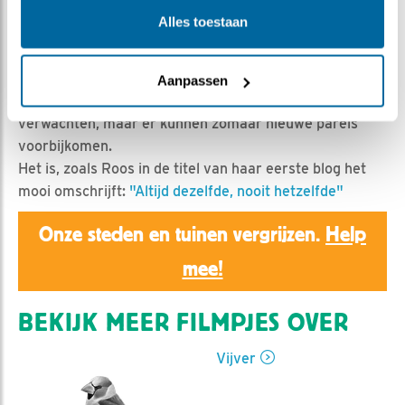
Nina de Rooij | Geplaatst op 25 februari 2024, 8:03 |
Alles toestaan
Vind ik leuk
|
Bewaar dit filmpje
|
320x
We gaan weer beginnen en de vijver is er voor het 5e
seizoen bij. In deze clip een korte samenvatting van de
Aanpassen
vorige 4 seizoenen. Hier kun je zien wat je zoal kan
verwachten, maar er kunnen zomaar nieuwe parels
voorbijkomen.
Het is, zoals Roos in de titel van haar eerste blog het
mooi omschrijft:
"Altijd dezelfde, nooit hetzelfde"
Onze steden en tuinen vergrijzen.
Help
mee!
BEKIJK MEER FILMPJES OVER
Vijver