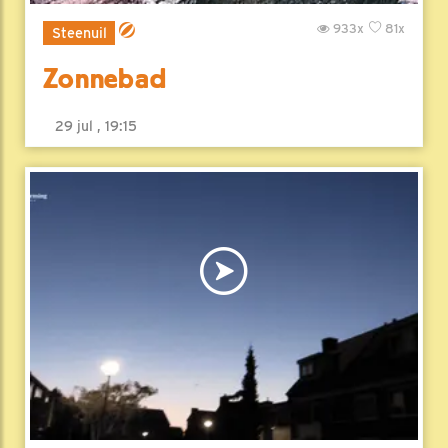
933x
81x
Steenuil
Zonnebad
29 jul , 19:15