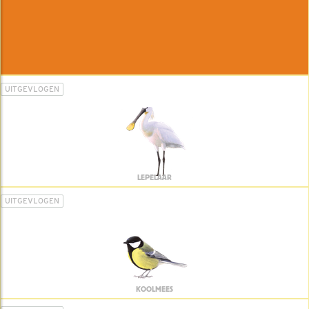
UITGEVLOGEN
LEPELAAR
UITGEVLOGEN
KOOLMEES