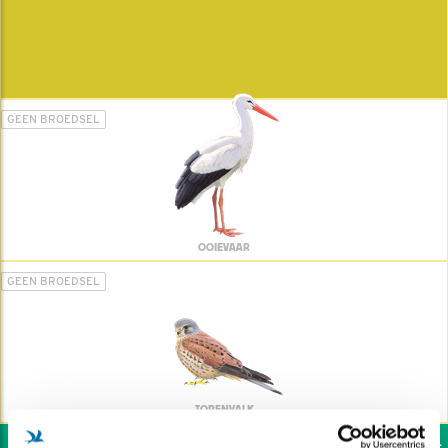
GEEN BROEDSEL
OOIEVAAR
GEEN BROEDSEL
TORENVALK
Wil jij ook de vogels h