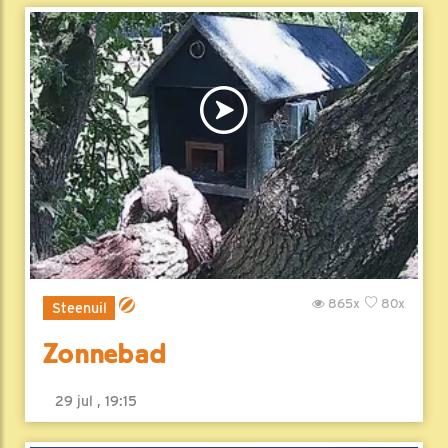
865x
80x
Steenuil
Zonnebad
29 jul , 19:15