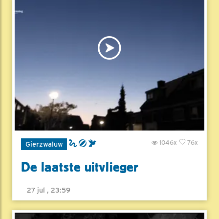
1046x
76x
Gierzwaluw
De laatste uitvlieger
27 jul , 23:59