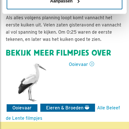
Jan-Willem BDL | Geplaatst op 2 mei 2021, 7:07 |
Aanpassen
Vind ik leuk
|
Bewaar dit filmpje
|
704x
Als alles volgens planning loopt komt vannacht het
eerste kuiken uit. Velen zaten gisteravond en vannacht
al vol spanning te kijken. Om 0:25 waren de eerste
tekenen, en later was het kuiken goed te zien.
BEKIJK MEER FILMPJES OVER
Ooievaar
Ooievaar
Eieren & Broeden
Alle Beleef
de Lente filmpjes