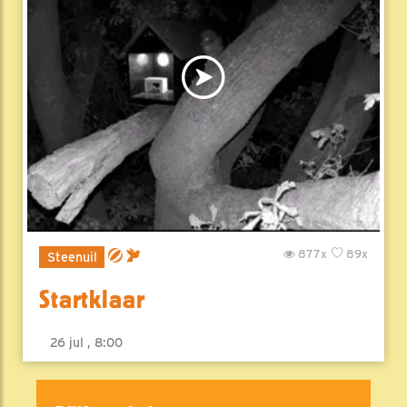
877x
89x
Steenuil
Startklaar
26 jul , 8:00