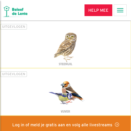
HELP MEE
Men
UITGEVLOGEN
STEENUIL
UITGEVLOGEN
VIJVER
Log in of meld je gratis aan en volg alle livestreams