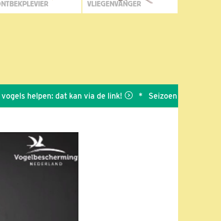
NTBEKPLEVIER
VLIEGENVANGER
ls helpen: dat kan via de link!
*
Seizoen 2026 van BDL is