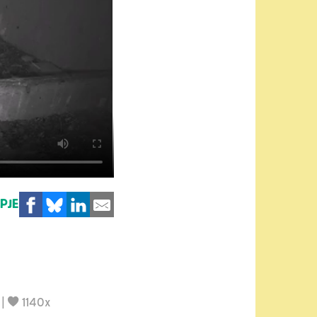
MPJE
|
1140x