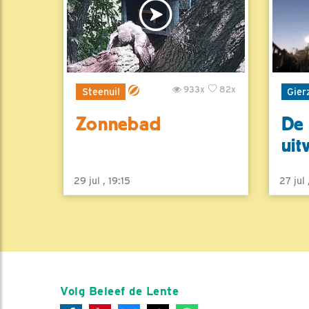
933x
82x
Steenuil
Gier
Zonnebad
De 
uit
29 jul , 19:15
27 jul
Volg Beleef de Lente