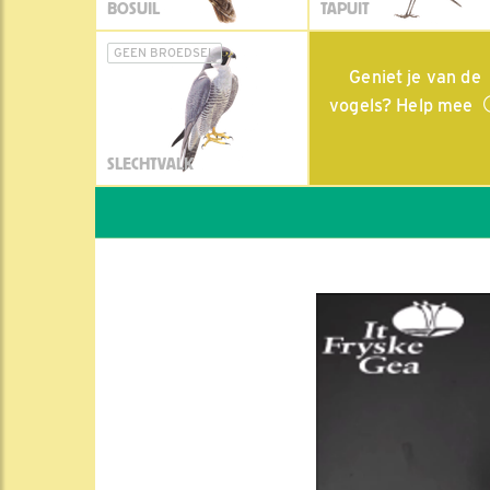
BOSUIL
TAPUIT
GEEN BROEDSEL
Geniet je van de
vogels? Help mee
SLECHTVALK