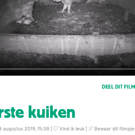
DEEL DIT FIL
rste kuiken
28 augustus 2019, 15:38 |
Vind ik leuk
|
Bewaar dit filmpje