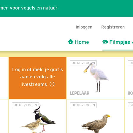
men voor vogels en natuur
Inloggen
Registreren
Home
Filmpjes
UITGEVLOGEN
U
Log in of meld je gratis
aan en volg alle
livestreams
LEPELAAR
KO
UITGEVLOGEN
UITGEVLOGEN
G