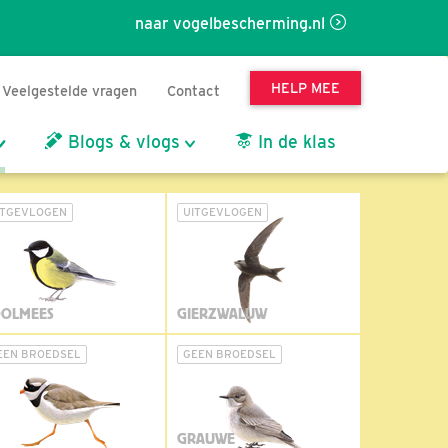
naar vogelbescherming.nl
HELP MEE
Veelgestelde vragen
Contact
Blogs & vlogs
In de klas
ITGEVLOGEN
UITGEVLOGEN
OLMEES
GIERZWALUW
EEN BROEDSEL
GEEN BROEDSEL
GRAUWE