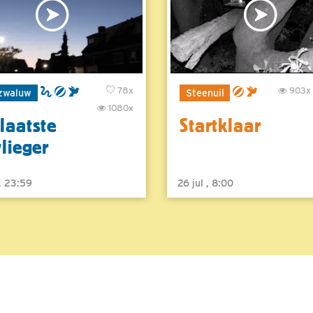
78x
903x
zwaluw
Steenuil
1080x
laatste
Startklaar
vlieger
 , 23:59
26 jul , 8:00