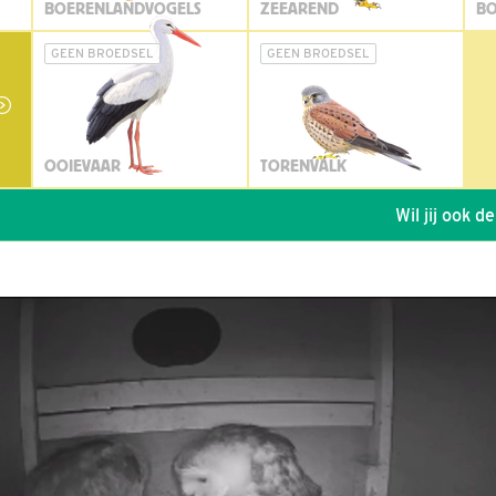
BOERENLANDVOGELS
ZEEAREND
BO
GEEN BROEDSEL
GEEN BROEDSEL
OOIEVAAR
TORENVALK
Wil jij ook de voge