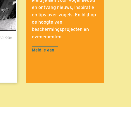
Meld je aan voor Vogelnieuws
en ontvang nieuws, inspiratie
en tips over vogels. En blijf op
de hoogte van
beschermingsprojecten en
evenementen.
90x
Meld je aan