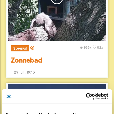
933x
82x
Steenuil
Zonnebad
29 jul , 19:15