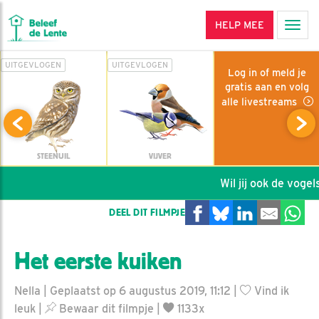
HELP MEE
Men
UITGEVLOGEN
UITGEVLOGEN
Log in of meld je
gratis aan en volg
alle livestreams
STEENUIL
VIJVER
Wil jij ook de vogels
DEEL DIT FILMPJE
Het eerste kuiken
Nella | Geplaatst op 6 augustus 2019, 11:12 |
Vind ik
leuk
|
Bewaar dit filmpje
|
1133x