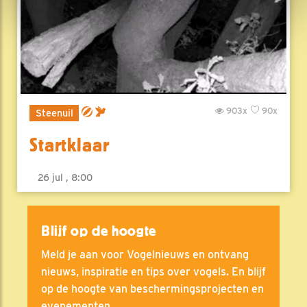
903x
90x
Steenuil
Startklaar
26 jul , 8:00
Blijf op de hoogte
Meld je aan voor Vogelnieuws en ontvang
nieuws, inspiratie en tips over vogels. En blijf
op de hoogte van beschermingsprojecten en
evenementen.