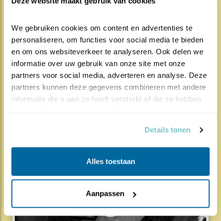
Deze website maakt gebruik van cookies
We gebruiken cookies om content en advertenties te 
personaliseren, om functies voor social media te bieden 
en om ons websiteverkeer te analyseren. Ook delen we 
informatie over uw gebruik van onze site met onze 
partners voor social media, adverteren en analyse. Deze 
1080x
78x
partners kunnen deze gegevens combineren met andere 
Gierzwaluw
informatie die u aan ze heeft verstrekt of die ze hebben 
De laatste uitvlieger
verzameld op basis van uw gebruik van hun services.
Details tonen
27 jul , 23:59
Alles toestaan
Aanpassen