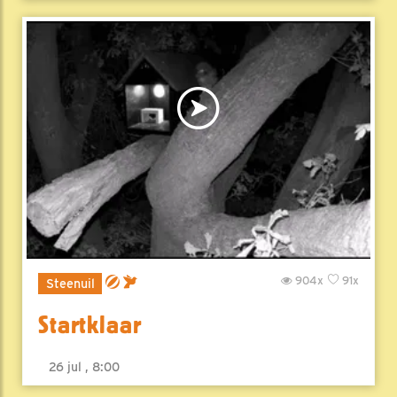
904x
91x
Steenuil
Startklaar
26 jul , 8:00