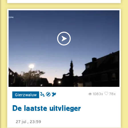
1083x
78x
Gierzwaluw
De laatste uitvlieger
27 jul , 23:59