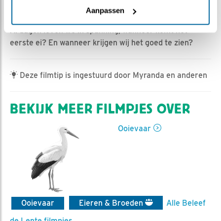
Jan-Willem BDL | Geplaatst op 27 maart 2023, 8:58 |
Aanpassen
Vind ik leuk
|
Bewaar dit filmpje
|
361x
Al dagen leven we in spanning, wanneer komt het
eerste ei? En wanneer krijgen wij het goed te zien?
Deze filmtip is ingestuurd door Myranda en anderen
BEKIJK MEER FILMPJES OVER
Ooievaar
Ooievaar
Eieren & Broeden
Alle Beleef
de Lente filmpjes