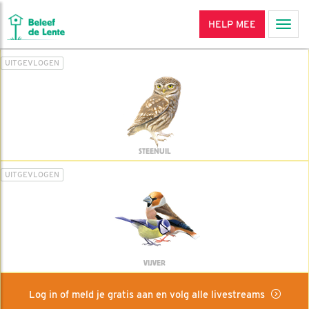
HELP MEE
Men
UITGEVLOGEN
STEENUIL
UITGEVLOGEN
VIJVER
Log in of meld je gratis aan en volg alle livestreams