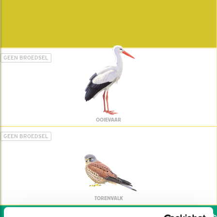
GEEN BROEDSEL
OOIEVAAR
GEEN BROEDSEL
TORENVALK
Wil jij ook de vogels hel