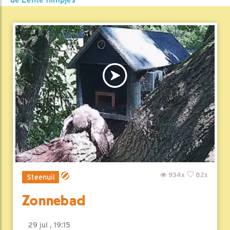
934x
82x
Steenuil
Zonnebad
29 jul , 19:15