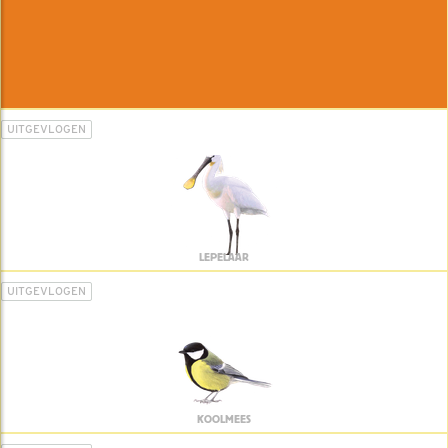
UITGEVLOGEN
LEPELAAR
UITGEVLOGEN
KOOLMEES