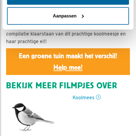
Renate Kloostra | Geplaatst op 14 april 2020, 6:59 |
Vind ik leuk
|
Bewaar dit filmpje
|
956x
Aanpassen
Lieve kijkers het is zover!! Het koolmeesje heeft haar
eerste ei gelegd, en om dat te vieren heb ik een mooie
compilatie klaarstaan van dit prachtige koolmeesje en
haar prachtige ei!!
Een groene tuin maakt het verschil!
Help mee!
BEKIJK MEER FILMPJES OVER
Koolmees