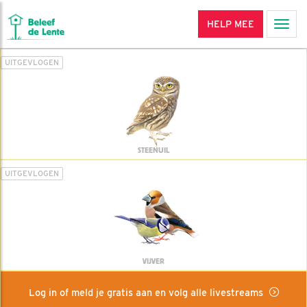
HELP MEE
Men
UITGEVLOGEN
STEENUIL
UITGEVLOGEN
VIJVER
Log in of meld je gratis aan en volg alle livestreams