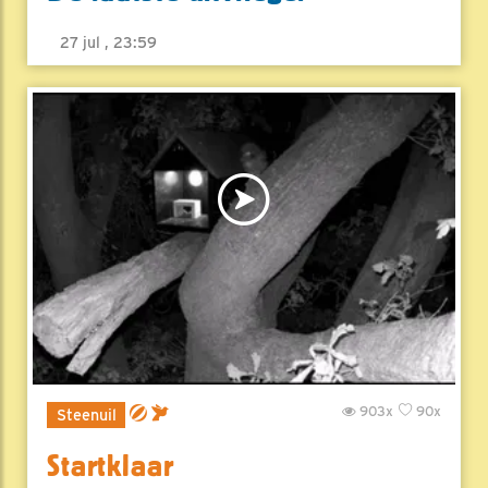
27 jul , 23:59
903x
90x
Steenuil
Startklaar