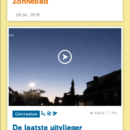
Zonnebad
29 jul , 19:15
1080x
78x
Gierzwaluw
De laatste uitvlieger