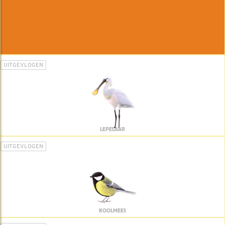
UITGEVLOGEN
LEPELAAR
UITGEVLOGEN
KOOLMEES