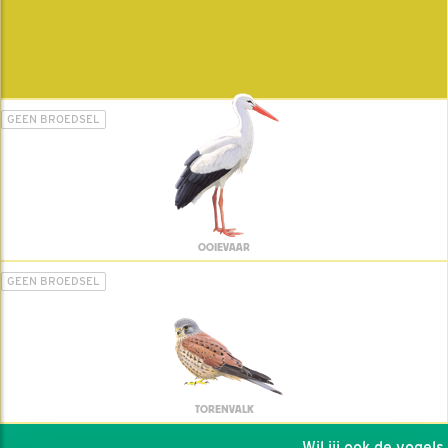
GEEN BROEDSEL
OOIEVAAR
GEEN BROEDSEL
TORENVALK
Wil jij ook de vogels h