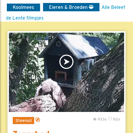
Koolmees
Eieren & Broeden
Alle Beleef
de Lente filmpjes
933x
82x
Steenuil