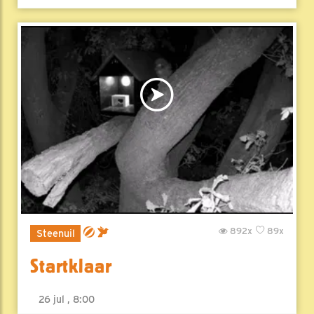
892x
89x
Steenuil
Startklaar
26 jul , 8:00