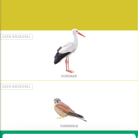
GEEN BROEDSEL
OOIEVAAR
GEEN BROEDSEL
TORENVALK
Wil jij ook de vogels helpen: dat 