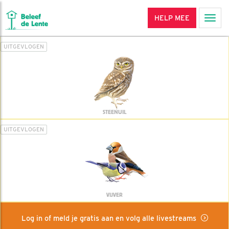
HELP MEE
Men
UITGEVLOGEN
STEENUIL
UITGEVLOGEN
VIJVER
Log in of meld je gratis aan en volg alle livestreams