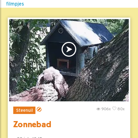
filmpjes
906x
80x
Steenuil
Zonnebad