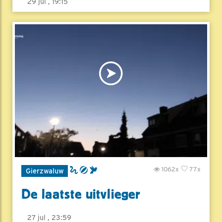
29 jul , 19:15
1062x
77x
Gierzwaluw
De laatste uitvlieger
27 jul , 23:59