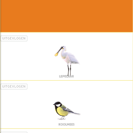
UITGEVLOGEN
LEPELAAR
UITGEVLOGEN
KOOLMEES