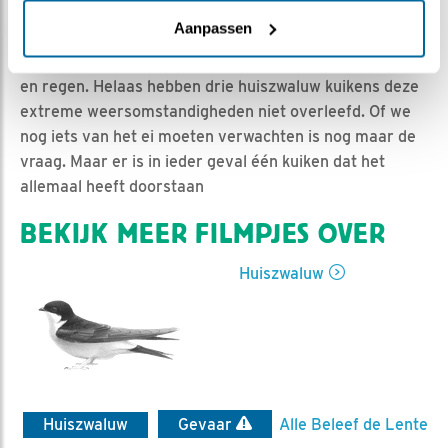
Niels | Geplaatst op 15 juni 2019, 8:40 |
Vind ik leuk
|
Bewaar dit filmpje
|
1052x
Aanpassen
De nacht van 14 op 15 juni was een nacht met veel wind
en regen. Helaas hebben drie huiszwaluw kuikens deze
extreme weersomstandigheden niet overleefd. Of we
nog iets van het ei moeten verwachten is nog maar de
vraag. Maar er is in ieder geval één kuiken dat het
allemaal heeft doorstaan
BEKIJK MEER FILMPJES OVER
Huiszwaluw
Huiszwaluw
Gevaar
Alle Beleef de Lente