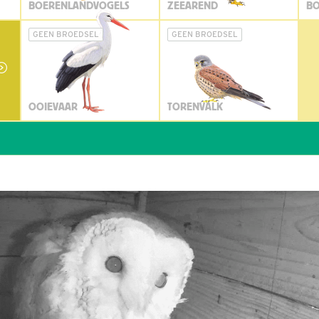
BOERENLANDVOGELS
ZEEAREND
BO
GEEN BROEDSEL
GEEN BROEDSEL
OOIEVAAR
TORENVALK