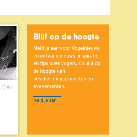
Blijf op de hoogte
Meld je aan voor Vogelnieuws
en ontvang nieuws, inspiratie
en tips over vogels. En blijf op
de hoogte van
beschermingsprojecten en
evenementen.
x
91x
Meld je aan