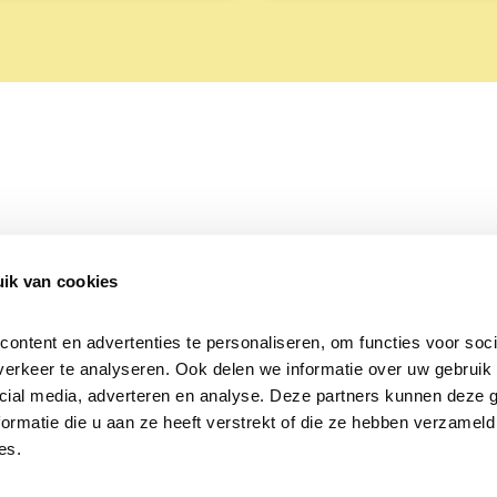
ik van cookies
Over Beleef de Lente
Mijn privacy
Cookieverklaring
ntent en advertenties te personaliseren, om functies voor socia
erkeer te analyseren. Ook delen we informatie over uw gebruik v
cial media, adverteren en analyse. Deze partners kunnen deze 
rmatie die u aan ze heeft verstrekt of die ze hebben verzameld 
es.
Samen voor
vogels en natuur