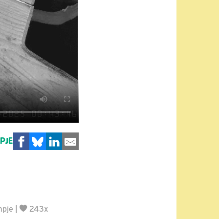
MPJE
mpje
|
243x