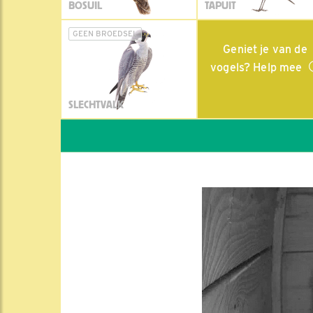
BOSUIL
TAPUIT
GEEN BROEDSEL
Geniet je van de
vogels? Help mee
SLECHTVALK