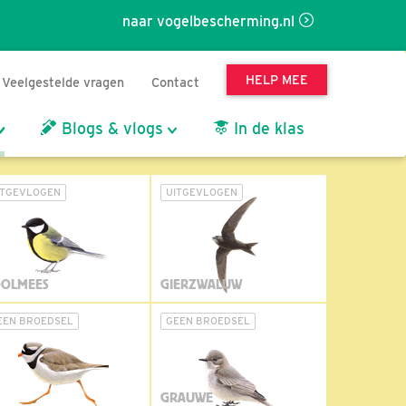
naar vogelbescherming.nl
HELP MEE
Veelgestelde vragen
Contact
Blogs & vlogs
In de klas
ITGEVLOGEN
UITGEVLOGEN
OLMEES
GIERZWALUW
EEN BROEDSEL
GEEN BROEDSEL
GRAUWE