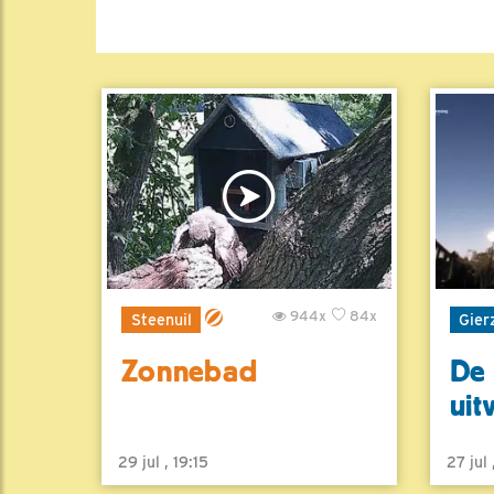
944x
84x
Steenuil
Gier
Zonnebad
De 
uit
29 jul , 19:15
27 jul