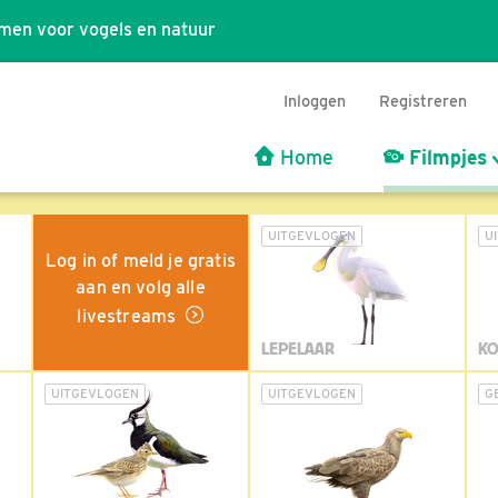
men voor vogels en natuur
Inloggen
Registreren
Home
Filmpjes
UITGEVLOGEN
U
Log in of meld je gratis
aan en volg alle
livestreams
LEPELAAR
KO
UITGEVLOGEN
UITGEVLOGEN
G