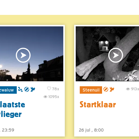
78x
913
zwaluw
Steenuil
1095x
laatste
Startklaar
vlieger
 , 23:59
26 jul , 8:00