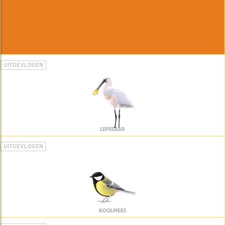
UITGEVLOGEN
LEPELAAR
UITGEVLOGEN
KOOLMEES