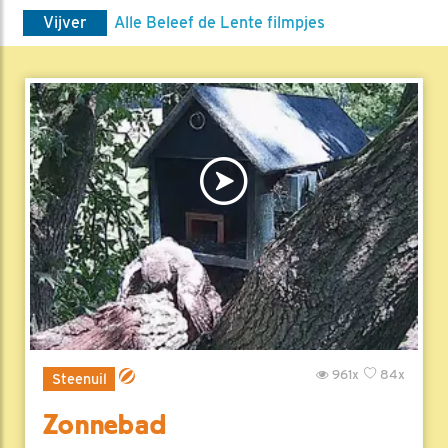
Vijver
Alle Beleef de Lente filmpjes
961x
84x
Steenuil
Zonnebad