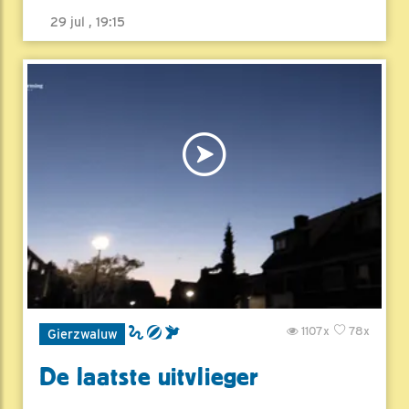
29 jul , 19:15
1107x
78x
Gierzwaluw
De laatste uitvlieger