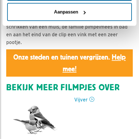
Ed Hoogkamer | Geplaatst op 10 juni 2020, 17:48 |
Vind ik leuk
|
Bewaar dit filmpje
|
924x
Aanpassen
Vandaag: o.a een jonge bonte specht, ruziënde merels,
schrikken van een muis, de familie pimpelmees in bad
en aan het eind van de clip een vink met een zeer
pootje.
Onze steden en tuinen vergrijzen.
Help
mee!
BEKIJK MEER FILMPJES OVER
Vijver