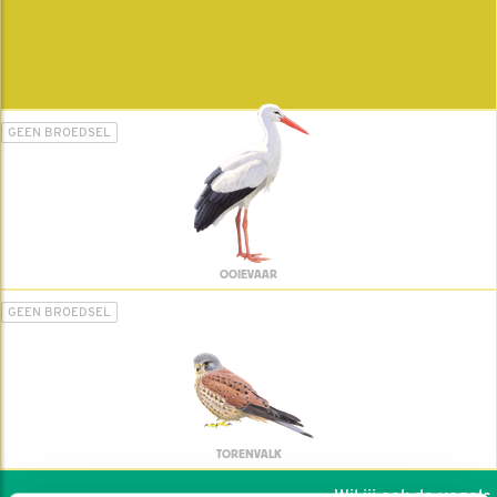
GEEN BROEDSEL
OOIEVAAR
GEEN BROEDSEL
TORENVALK
Wil jij ook de vogels h