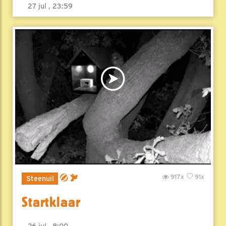
27 jul , 23:59
917x
91x
Steenuil
Startklaar
26 jul , 8:00