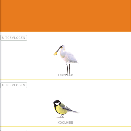
UITGEVLOGEN
LEPELAAR
UITGEVLOGEN
KOOLMEES