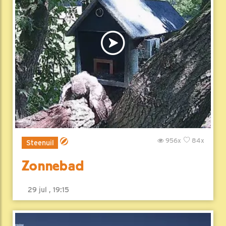
956x
84x
Steenuil
Zonnebad
29 jul , 19:15