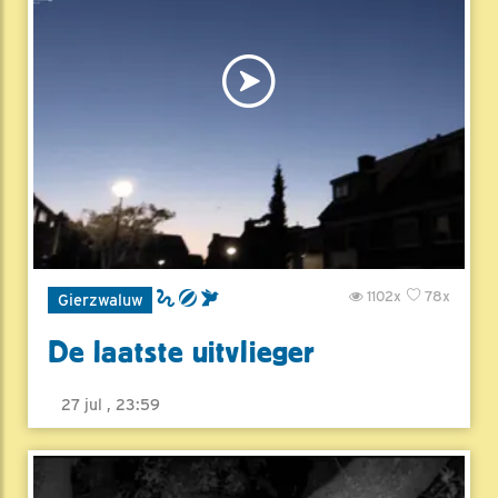
1102x
78x
Gierzwaluw
De laatste uitvlieger
27 jul , 23:59