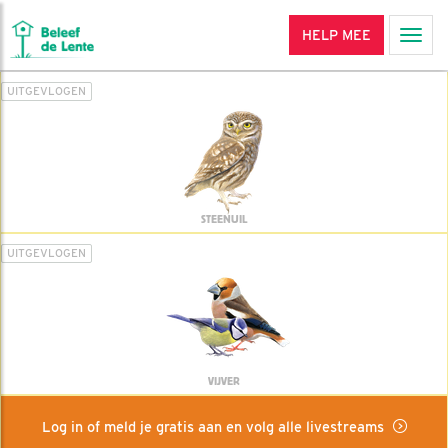
HELP MEE
Men
UITGEVLOGEN
STEENUIL
UITGEVLOGEN
VIJVER
Log in of meld je gratis aan en volg alle livestreams