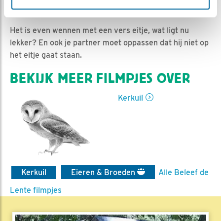
Ed Hoogkamer | Geplaatst op 22 april 2020, 9:17 |
Vind ik leuk
|
Bewaar dit filmpje
|
937x
Het is even wennen met een vers eitje, wat ligt nu
lekker? En ook je partner moet oppassen dat hij niet op
het eitje gaat staan.
BEKIJK MEER FILMPJES OVER
Kerkuil
Kerkuil
Eieren & Broeden
Alle Beleef de
Lente filmpjes