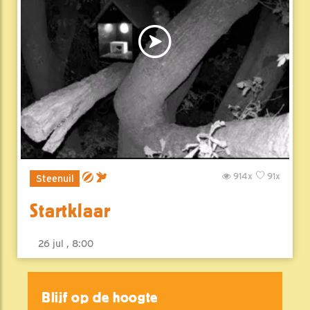
914x
91x
Steenuil
Startklaar
26 jul , 8:00
Blijf op de hoogte