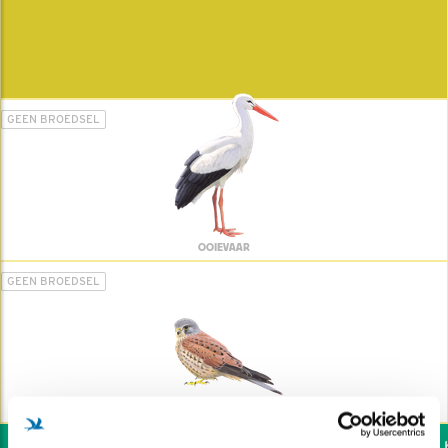
GEEN BROEDSEL
OOIEVAAR
GEEN BROEDSEL
TORENVALK
Wil jij ook de vogels he