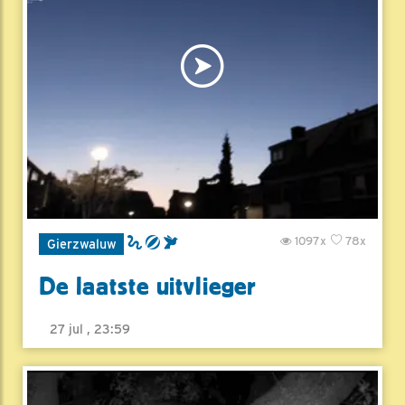
1097x
78x
Gierzwaluw
De laatste uitvlieger
27 jul , 23:59