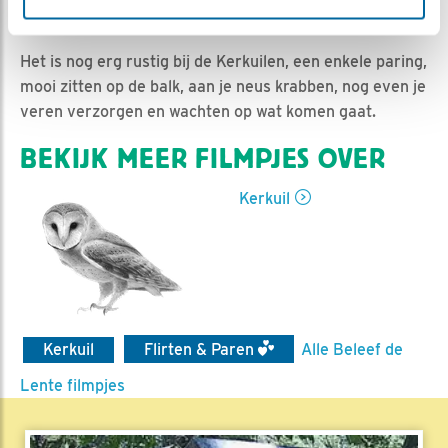
Ed Hoogkamer | Geplaatst op 29 februari 2024, 14:19 |
Vind ik leuk
|
Bewaar dit filmpje
|
299x
Het is nog erg rustig bij de Kerkuilen, een enkele paring,
mooi zitten op de balk, aan je neus krabben, nog even je
veren verzorgen en wachten op wat komen gaat.
BEKIJK MEER FILMPJES OVER
Kerkuil
Kerkuil
Flirten & Paren
Alle Beleef de
Lente filmpjes