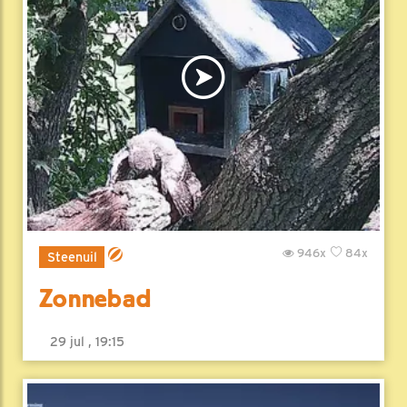
946x
84x
Steenuil
Zonnebad
29 jul , 19:15