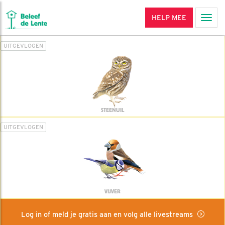
HELP MEE
Men
UITGEVLOGEN
STEENUIL
UITGEVLOGEN
VIJVER
Log in of meld je gratis aan en volg alle livestreams