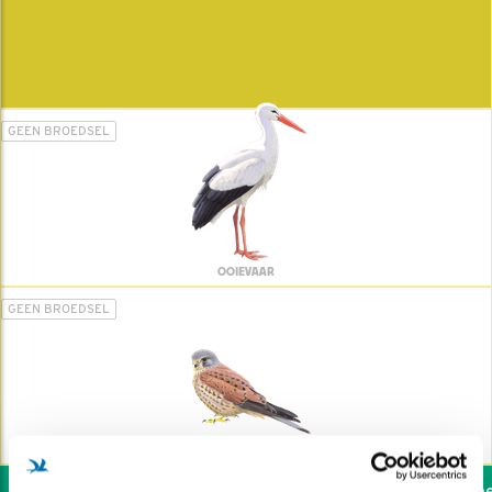
GEEN BROEDSEL
OOIEVAAR
GEEN BROEDSEL
TORENVALK
Wil jij ook de vogels hel