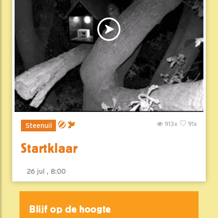
913x
91x
Steenuil
Startklaar
26 jul , 8:00
Blijf op de hoogte