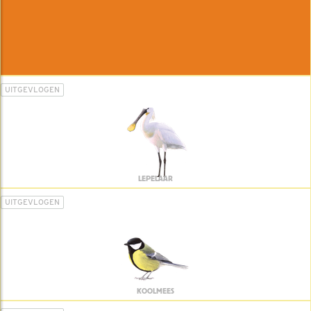
UITGEVLOGEN
LEPELAAR
UITGEVLOGEN
KOOLMEES