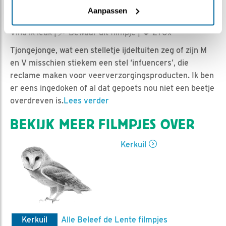
Aanpassen
Ed Hoogkamer | Geplaatst op 22 maart 2024, 7:00 |
Vind ik leuk
|
Bewaar dit filmpje
|
270x
Tjongejonge, wat een stelletje ijdeltuiten zeg of zijn M
en V misschien stiekem een stel ‘infuencers’, die
reclame maken voor veerverzorgingsproducten. Ik ben
er eens ingedoken of al dat gepoets nou niet een beetje
overdreven is.
Lees verder
BEKIJK MEER FILMPJES OVER
Kerkuil
Kerkuil
Alle Beleef de Lente filmpjes