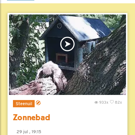
933x
82x
Steenuil
Zonnebad
29 jul , 19:15