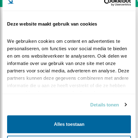
Deze website maakt gebruik van cookies
We gebruiken cookies om content en advertenties te 
personaliseren, om functies voor social media te bieden 
en om ons websiteverkeer te analyseren. Ook delen we 
informatie over uw gebruik van onze site met onze 
partners voor social media, adverteren en analyse. Deze 
partners kunnen deze gegevens combineren met andere 
informatie die u aan ze heeft verstrekt of die ze hebben 
verzameld op basis van uw gebruik van hun services.
Details tonen
DEEL DIT FILMPJE
Hé, houdt eens een keer op
Alles toestaan
met dat gepoets!