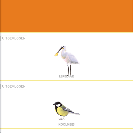
UITGEVLOGEN
LEPELAAR
UITGEVLOGEN
KOOLMEES