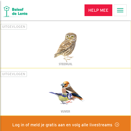
HELP MEE
Men
UITGEVLOGEN
STEENUIL
UITGEVLOGEN
VIJVER
Log in of meld je gratis aan en volg alle livestreams