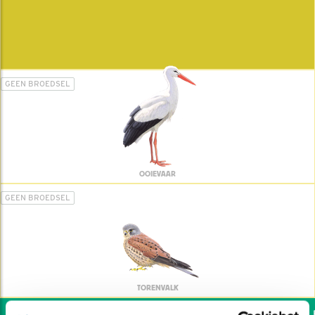
GEEN BROEDSEL
OOIEVAAR
GEEN BROEDSEL
TORENVALK
Wil jij ook de vogels he