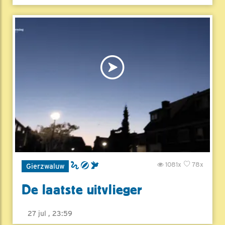
1081x
78x
Gierzwaluw
De laatste uitvlieger
27 jul , 23:59