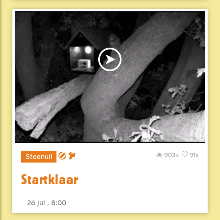
903x
91x
Steenuil
Startklaar
26 jul , 8:00