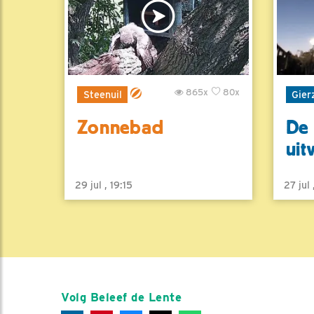
865x
80x
Steenuil
Gier
Zonnebad
De 
uit
29 jul , 19:15
27 jul
Volg Beleef de Lente