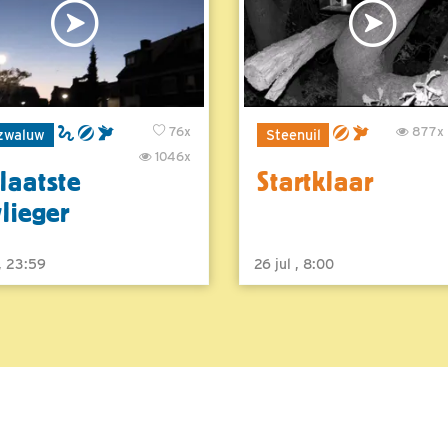
76x
877x
zwaluw
Steenuil
1046x
laatste
Startklaar
vlieger
 , 23:59
26 jul , 8:00