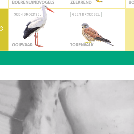
BOERENLANDVOGELS
ZEEAREND
BO
GEEN BROEDSEL
GEEN BROEDSEL
OOIEVAAR
TORENVALK