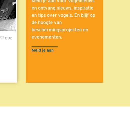
Meld je aan voor Vogelnieuws
en ontvang nieuws, inspiratie
en tips over vogels. En blijf op
de hoogte van
beschermingsprojecten en
evenementen.
89x
Meld je aan