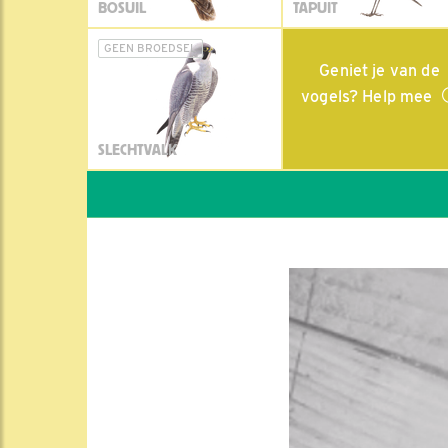
BOSUIL
TAPUIT
GEEN BROEDSEL
Geniet je van de
vogels? Help mee
SLECHTVALK