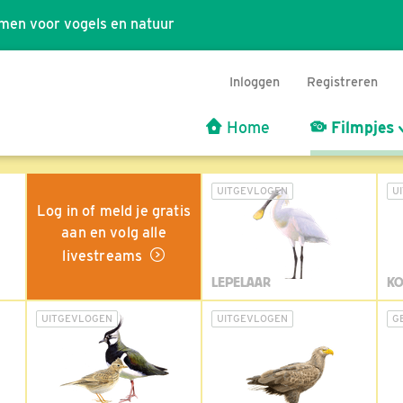
men voor vogels en natuur
Inloggen
Registreren
Home
Filmpjes
UITGEVLOGEN
U
Log in of meld je gratis
aan en volg alle
livestreams
LEPELAAR
KO
UITGEVLOGEN
UITGEVLOGEN
G