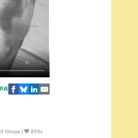
MPJE
t filmpje
|
859x