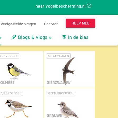
naar vogelbescherming.nl
HELP MEE
Veelgestelde vragen
Contact
Blogs & vlogs
In de klas
ITGEVLOGEN
UITGEVLOGEN
OLMEES
GIERZWALUW
EEN BROEDSEL
GEEN BROEDSEL
GRAUWE