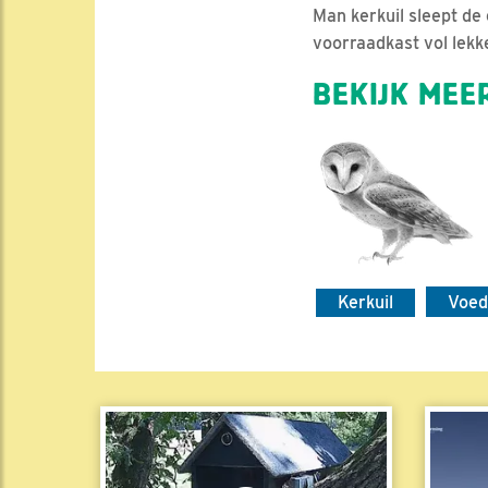
Man kerkuil sleept de
voorraadkast vol lekk
BEKIJK MEER
Kerkuil
Voed