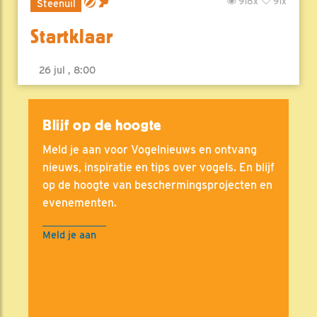
918x
91x
Steenuil
Startklaar
26 jul , 8:00
Blijf op de hoogte
Meld je aan voor Vogelnieuws en ontvang
nieuws, inspiratie en tips over vogels. En blijf
op de hoogte van beschermingsprojecten en
evenementen.
Meld je aan