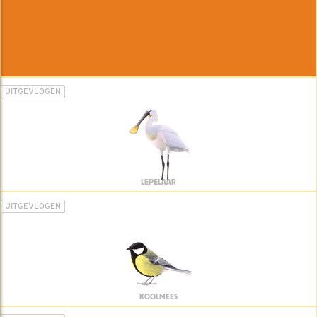
UITGEVLOGEN
LEPELAAR
UITGEVLOGEN
KOOLMEES