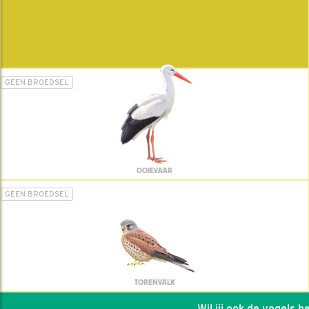
GEEN BROEDSEL
OOIEVAAR
GEEN BROEDSEL
TORENVALK
Wil jij ook de vogels help