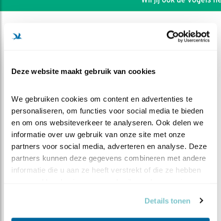
Deze website maakt gebruik van cookies
We gebruiken cookies om content en advertenties te 
personaliseren, om functies voor social media te bieden 
en om ons websiteverkeer te analyseren. Ook delen we 
informatie over uw gebruik van onze site met onze 
partners voor social media, adverteren en analyse. Deze 
partners kunnen deze gegevens combineren met andere 
DEEL DIT FILMPJE
informatie die u aan ze heeft verstrekt of die ze hebben 
verzameld op basis van uw gebruik van hun services.
Haasje Over
Details tonen