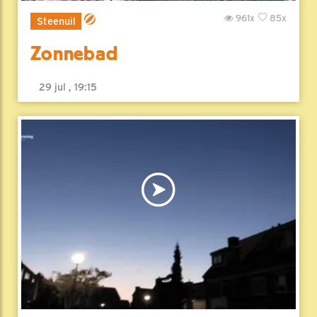
961x
85x
Steenuil
Zonnebad
29 jul , 19:15