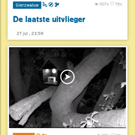
1107x
78x
Gierzwaluw
De laatste uitvlieger
27 jul , 23:59