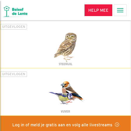
HELP MEE
Men
UITGEVLOGEN
STEENUIL
UITGEVLOGEN
VIJVER
Log in of meld je gratis aan en volg alle livestreams