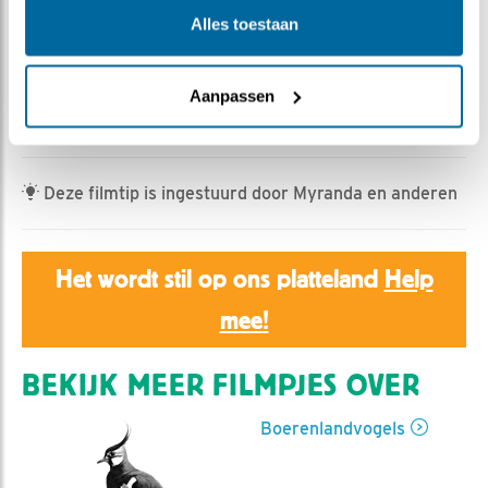
Bonnie | Geplaatst op 5 juli 2024, 21:20 |
Vind ik leuk
Alles toestaan
|
Bewaar dit filmpje
|
255x
Beleef de Lente hoeft niet alleen maar te focusen op
vogels! We zien ook zoogdieren voorbij komen, zoals de
Aanpassen
haas!
Deze filmtip is ingestuurd door Myranda en anderen
Het wordt stil op ons platteland
Help
mee!
BEKIJK MEER FILMPJES OVER
Boerenlandvogels