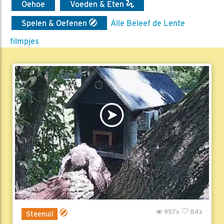
Oehoe
Voeden & Eten
Spelen & Oefenen
Alle Beleef de Lente
filmpjes
957x
84x
Steenuil