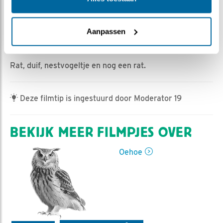
Romke Visser | Geplaatst op 4 mei 2024, 10:00 |
Vind ik leuk
|
Bewaar dit filmpje
|
347x
Enkele mooie momentjes van gistermiddag.
Aanpassen
De aanvoer van de nacht:
Rat, duif, nestvogeltje en nog een rat.
Deze filmtip is ingestuurd door Moderator 19
BEKIJK MEER FILMPJES OVER
Oehoe