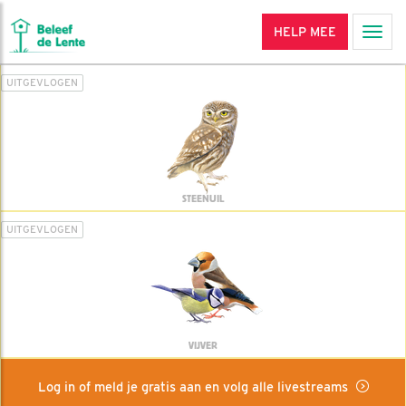
HELP MEE
Men
UITGEVLOGEN
STEENUIL
UITGEVLOGEN
VIJVER
Log in of meld je gratis aan en volg alle livestreams