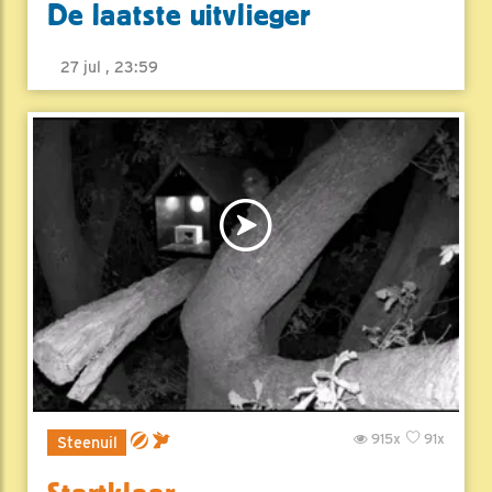
De laatste uitvlieger
27 jul , 23:59
915x
91x
Steenuil