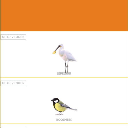
UITGEVLOGEN
LEPELAAR
UITGEVLOGEN
KOOLMEES