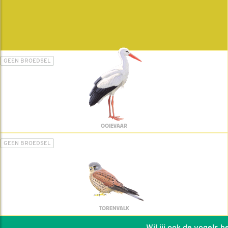
GEEN BROEDSEL
OOIEVAAR
GEEN BROEDSEL
TORENVALK
Wil jij ook de vogels hel