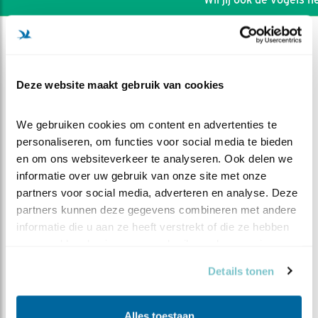
Deze website maakt gebruik van cookies
We gebruiken cookies om content en advertenties te 
personaliseren, om functies voor social media te bieden 
en om ons websiteverkeer te analyseren. Ook delen we 
informatie over uw gebruik van onze site met onze 
partners voor social media, adverteren en analyse. Deze 
partners kunnen deze gegevens combineren met andere 
informatie die u aan ze heeft verstrekt of die ze hebben 
DEEL DIT FILMPJE
verzameld op basis van uw gebruik van hun services.
Details tonen
Gymnastiek
Alles toestaan