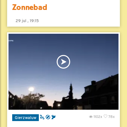
Zonnebad
29 jul , 19:15
1102x
78x
Gierzwaluw