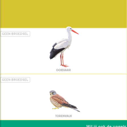
GEEN BROEDSEL
OOIEVAAR
GEEN BROEDSEL
TORENVALK
Wil jij ook de vogels h