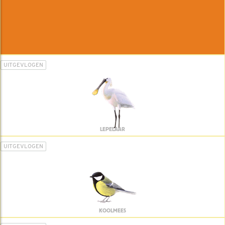
UITGEVLOGEN
LEPELAAR
UITGEVLOGEN
KOOLMEES