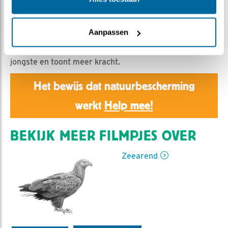
Jan Dagevos | Geplaatst op 23 april 2025, 9:38 |
Vind ik leuk
|
Bewaar dit filmpje
|
325x
De pykjes schelen maar drie dagen in leeftijd.
Aanpassen
Toch ziet het oudste kuiken er al anders uit dan het
jongste en toont meer kracht.
Het bewijs dat natuurbescherming
werkt
Help mee!
BEKIJK MEER FILMPJES OVER
Zeearend