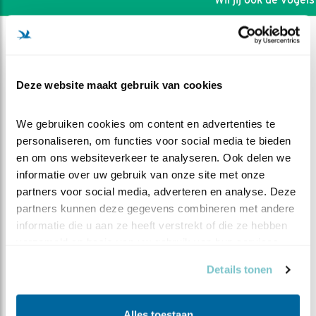
Deze website maakt gebruik van cookies
We gebruiken cookies om content en advertenties te 
personaliseren, om functies voor social media te bieden 
en om ons websiteverkeer te analyseren. Ook delen we 
informatie over uw gebruik van onze site met onze 
partners voor social media, adverteren en analyse. Deze 
partners kunnen deze gegevens combineren met andere 
informatie die u aan ze heeft verstrekt of die ze hebben 
DEEL DIT FILMPJE
verzameld op basis van uw gebruik van hun services.
Details tonen
Grote brus en kleine brus
Alles toestaan