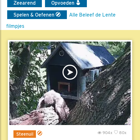
Zeearend
Opvoeden
Spelen & Oefenen
Alle Beleef de Lente
filmpjes
904x
80x
Steenuil