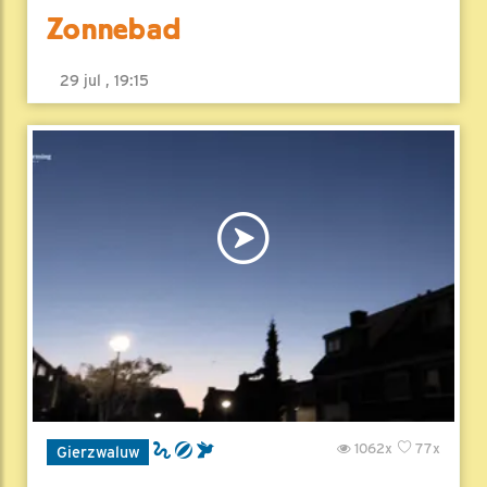
Zonnebad
29 jul , 19:15
1062x
77x
Gierzwaluw