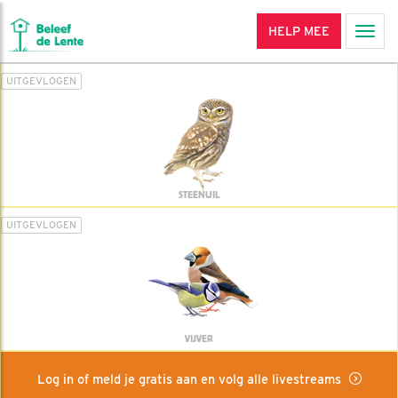
HELP MEE
Men
UITGEVLOGEN
STEENUIL
UITGEVLOGEN
VIJVER
Log in of meld je gratis aan en volg alle livestreams