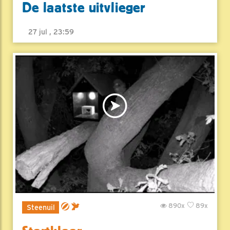
De laatste uitvlieger
27 jul , 23:59
890x
89x
Steenuil