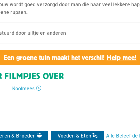
vrouw wordt goed verzorgd door man die haar veel lekkere hapj
oene rupsen.
estuurd door uiltje en anderen
Een groene tuin maakt het verschil!
Help mee!
 FILMPJES OVER
Koolmees
ieren & Broeden
Voeden & Eten
Alle Beleef de