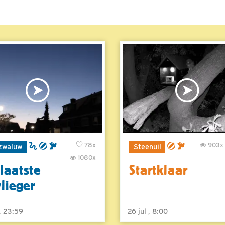
78x
903x
zwaluw
Steenuil
1080x
laatste
Startklaar
vlieger
 , 23:59
26 jul , 8:00