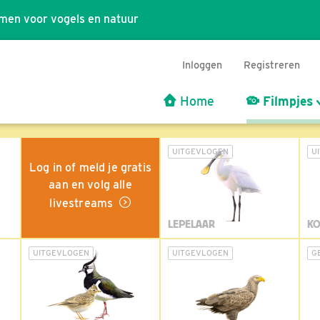
men voor vogels en natuur
Inloggen
Registreren
Home
Filmpjes
UITGEVLOGEN
U
Log in of meld je gratis
aan en volg alle
livestreams
LEPELAAR
KO
UITGEVLOGEN
UITGEVLOGEN
G