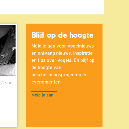
Blijf op de hoogte
Meld je aan voor Vogelnieuws
en ontvang nieuws, inspiratie
en tips over vogels. En blijf op
de hoogte van
beschermingsprojecten en
evenementen.
90x
Meld je aan