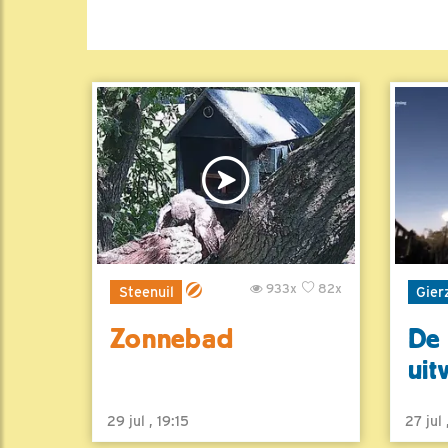
933x
82x
Steenuil
Gier
Zonnebad
De 
uit
29 jul , 19:15
27 jul