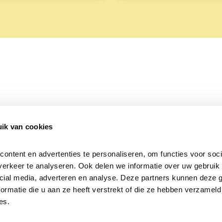
ik van cookies
Over Beleef de Lente
Mijn privacy
Cookieverklaring
ntent en advertenties te personaliseren, om functies voor socia
erkeer te analyseren. Ook delen we informatie over uw gebruik v
cial media, adverteren en analyse. Deze partners kunnen deze 
rmatie die u aan ze heeft verstrekt of die ze hebben verzameld 
es.
Samen voor