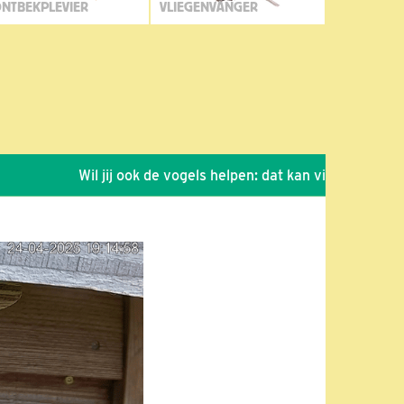
NTBEKPLEVIER
VLIEGENVANGER
Wil jij ook de vogels helpen: dat kan via de link!
*
S