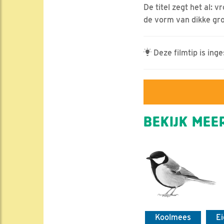
De titel zegt het al: 
de vorm van dikke gr
Deze filmtip is ing
BEKIJK MEER
Koolmees
E