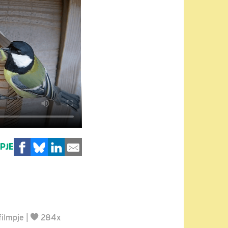
MPJE
filmpje
|
284x