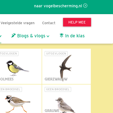
naar vogelbescherming.nl
HELP MEE
Veelgestelde vragen
Contact
Blogs & vlogs
In de klas
ITGEVLOGEN
UITGEVLOGEN
OLMEES
GIERZWALUW
EEN BROEDSEL
GEEN BROEDSEL
GRAUWE