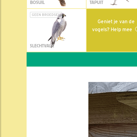
BOSUIL
TAPUIT
GEEN BROEDSEL
Geniet je van de
vogels? Help mee
SLECHTVALK