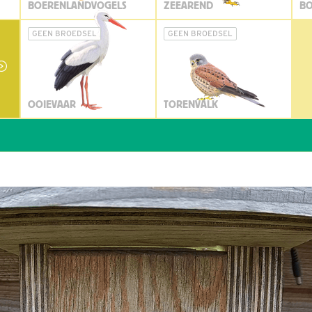
BOERENLANDVOGELS
ZEEAREND
BO
GEEN BROEDSEL
GEEN BROEDSEL
OOIEVAAR
TORENVALK