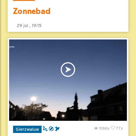
Zonnebad
29 jul , 19:15
1066x
77x
Gierzwaluw