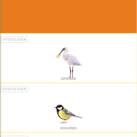
UITGEVLOGEN
LEPELAAR
UITGEVLOGEN
KOOLMEES