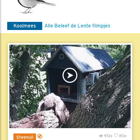
Koolmees
Alle Beleef de Lente filmpjes
913x
80x
Steenuil