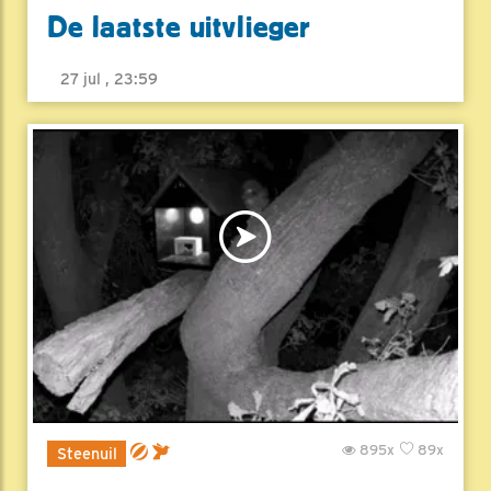
De laatste uitvlieger
27 jul , 23:59
895x
89x
Steenuil