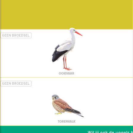
GEEN BROEDSEL
OOIEVAAR
GEEN BROEDSEL
TORENVALK
Wil jij ook de vogels he