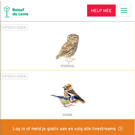
HELP MEE
Men
UITGEVLOGEN
STEENUIL
UITGEVLOGEN
VIJVER
Log in of meld je gratis aan en volg alle livestreams