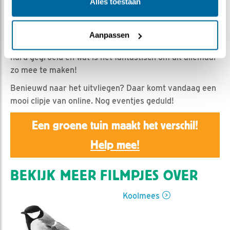
Esther Heideveld | Geplaatst op 22 mei 2021, 9:00 |
Alles toestaan
Vind ik leuk
|
Bewaar dit filmpje
|
697x
Een compilatie van de laatste dagen van de
Aanpassen
koolmeesjes in het nest. Wat zijn ze toch ontzettend
hard gegroeid en wat is het fantastisch om dit allemaal
zo mee te maken!
Benieuwd naar het uitvliegen? Daar komt vandaag een
mooi clipje van online. Nog eventjes geduld!
Een groene tuin maakt het verschil!
Help mee!
BEKIJK MEER FILMPJES OVER
Koolmees