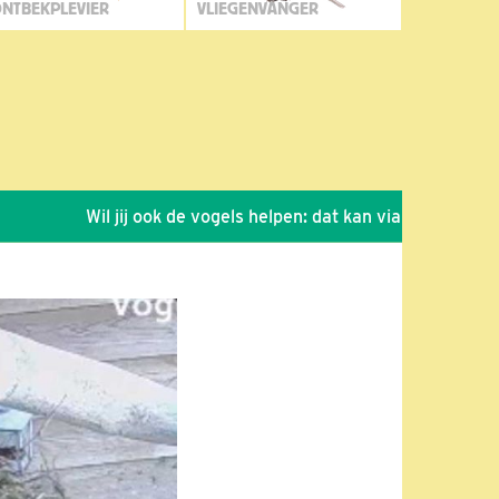
NTBEKPLEVIER
VLIEGENVANGER
Wil jij ook de vogels helpen: dat kan via de link!
*
Sei