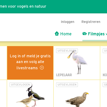
men voor vogels en natuur
Inloggen
Registreren
Home
Filmpjes
UITGEVLOGEN
U
Log in of meld je gratis
aan en volg alle
livestreams
LEPELAAR
KO
UITGEVLOGEN
UITGEVLOGEN
G