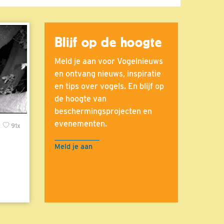
Blijf op de hoogte
Meld je aan voor Vogelnieuws
en ontvang nieuws, inspiratie
en tips over vogels. En blijf op
de hoogte van
beschermingsprojecten en
evenementen.
x
91x
Meld je aan