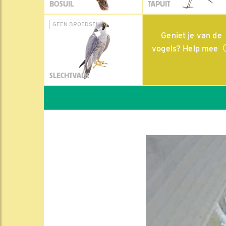
BOSUIL
TAPUIT
GEEN BROEDSEL
Geniet je van de
vogels? Help mee
SLECHTVALK