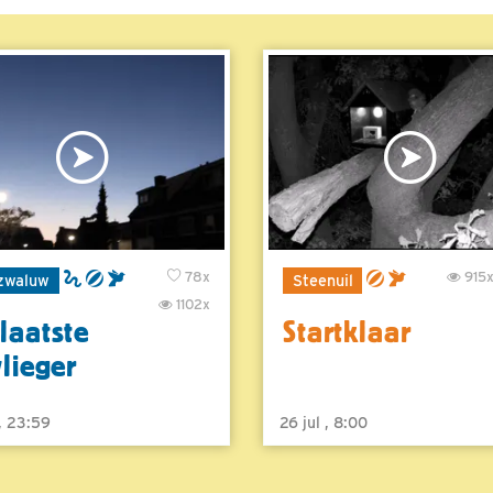
78x
915
zwaluw
Steenuil
1102x
laatste
Startklaar
vlieger
 , 23:59
26 jul , 8:00