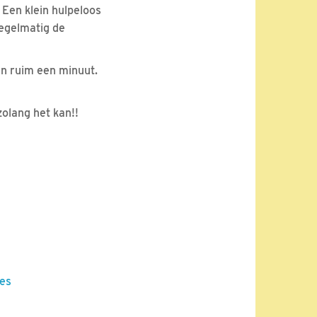
 Een klein hulpeloos
regelmatig de
van ruim een minuut.
zolang het kan!!
jes