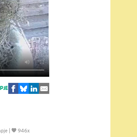
MPJE
mpje
|
946x