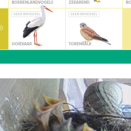
BOERENLANDVOGELS
ZEEAREND
BO
GEEN BROEDSEL
GEEN BROEDSEL
OOIEVAAR
TORENVALK