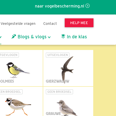
naar vogelbescherming.nl
HELP MEE
Veelgestelde vragen
Contact
Blogs & vlogs
In de klas
ITGEVLOGEN
UITGEVLOGEN
OLMEES
GIERZWALUW
EEN BROEDSEL
GEEN BROEDSEL
GRAUWE