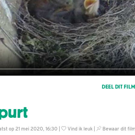
DEEL DIT FIL
purt
tst op 21 mei 2020, 16:30 |
Vind ik leuk
|
Bewaar dit fil