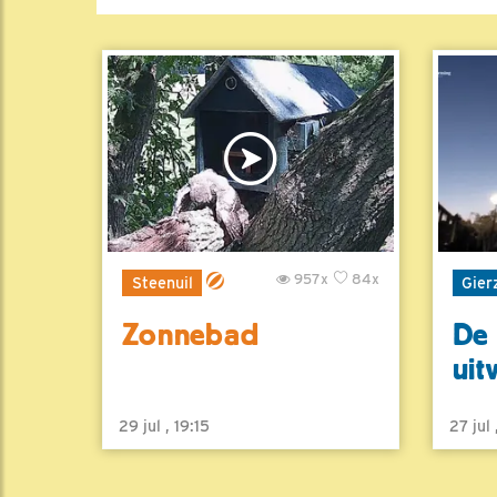
957x
84x
Steenuil
Gier
Zonnebad
De 
uit
29 jul , 19:15
27 jul