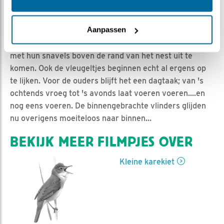
Astrid | Geplaatst op 11 juli 2017, 15:00 |
Vind ik leuk
|
Bewaar dit filmpje
|
1835x
Aanpassen
Het gaat goed met de kleine karekietjes zo te zien want
ze groeien als kool. Op sommige momenten weten ze al
met hun snavels boven de rand van het nest uit te
komen. Ook de vleugeltjes beginnen echt al ergens op
te lijken. Voor de ouders blijft het een dagtaak; van 's
ochtends vroeg tot 's avonds laat voeren voeren....en
nog eens voeren. De binnengebrachte vlinders glijden
nu overigens moeiteloos naar binnen...
BEKIJK MEER FILMPJES OVER
Kleine karekiet