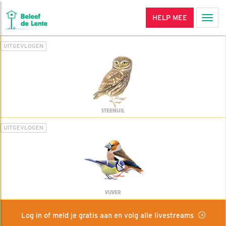
HELP MEE
Men
UITGEVLOGEN
STEENUIL
UITGEVLOGEN
VIJVER
Log in of meld je gratis aan en volg alle livestreams