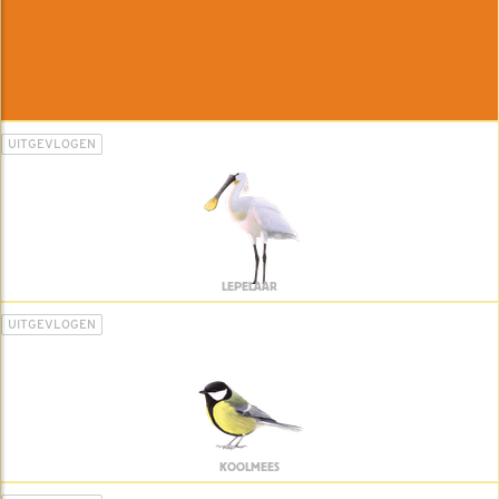
UITGEVLOGEN
LEPELAAR
UITGEVLOGEN
KOOLMEES