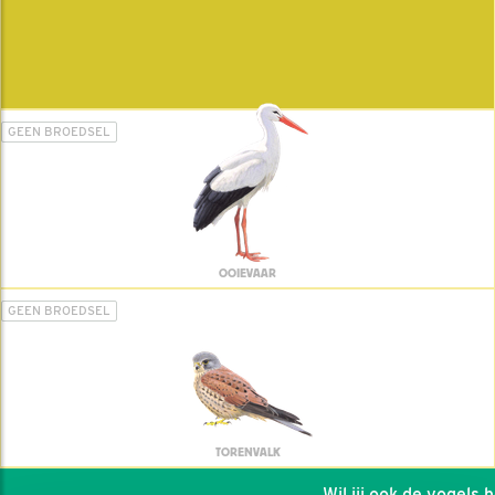
GEEN BROEDSEL
OOIEVAAR
GEEN BROEDSEL
TORENVALK
Wil jij ook de vogels hel