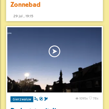
Zonnebad
29 jul , 19:15
1095x
78x
Gierzwaluw