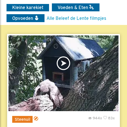
Kleine karekiet
Voeden & Eten
Opvoeden
Alle Beleef de Lente filmpjes
944x
83x
Steenuil