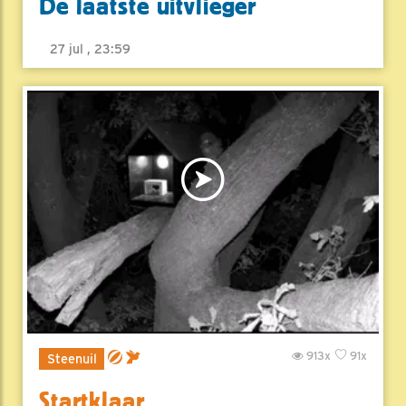
De laatste uitvlieger
27 jul , 23:59
913x
91x
Steenuil
Startklaar