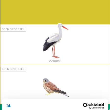
GEEN BROEDSEL
OOIEVAAR
GEEN BROEDSEL
TORENVALK
Wil jij ook de vogels he