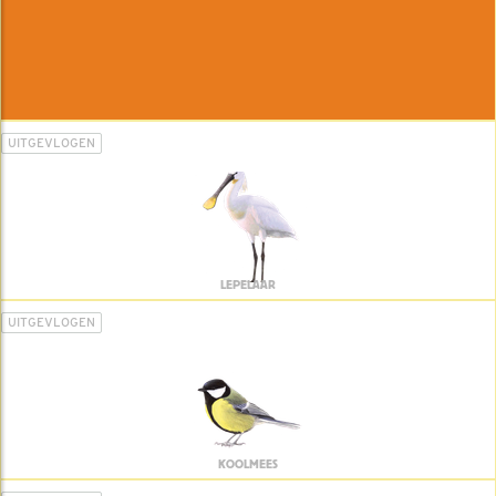
UITGEVLOGEN
LEPELAAR
UITGEVLOGEN
KOOLMEES