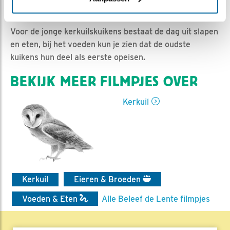
Ed Hoogkamer | Geplaatst op 6 mei 2019, 9:27 |
Vind
ik leuk
|
Bewaar dit filmpje
|
1132x
Voor de jonge kerkuilskuikens bestaat de dag uit slapen
en eten, bij het voeden kun je zien dat de oudste
kuikens hun deel als eerste opeisen.
BEKIJK MEER FILMPJES OVER
Kerkuil
Kerkuil
Eieren & Broeden
Voeden & Eten
Alle Beleef de Lente filmpjes