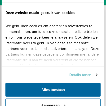
Deze website maakt gebruik van cookies
We gebruiken cookies om content en advertenties te 
personaliseren, om functies voor social media te bieden 
en om ons websiteverkeer te analyseren. Ook delen we 
informatie over uw gebruik van onze site met onze 
partners voor social media, adverteren en analyse. Deze 
partners kunnen deze gegevens combineren met andere 
informatie die u aan ze heeft verstrekt of die ze hebben 
verzameld op basis van uw gebruik van hun services.
Details tonen
DEEL DIT FILMPJE
Alles toestaan
Groeien
Aanpassen