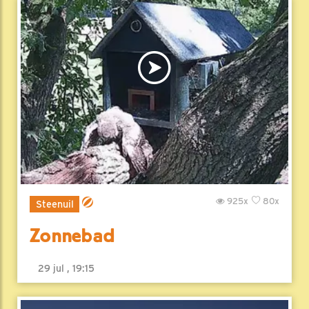
925x
80x
Steenuil
Zonnebad
29 jul , 19:15