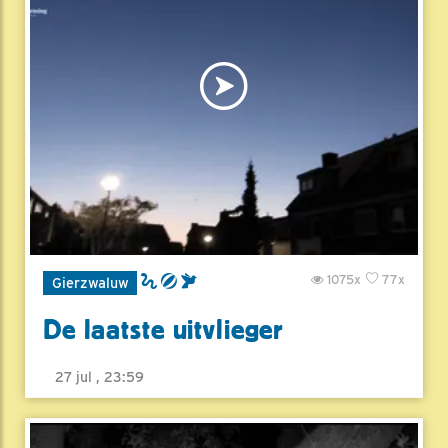
1075x
77x
Gierzwaluw
De laatste uitvlieger
27 jul , 23:59