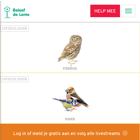
HELP MEE
Men
UITGEVLOGEN
STEENUIL
UITGEVLOGEN
VIJVER
Log in of meld je gratis aan en volg alle livestreams