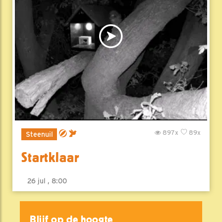
897x
89x
Steenuil
Startklaar
26 jul , 8:00
Blijf op de hoogte