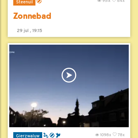
951x
84x
Steenuil
Zonnebad
29 jul , 19:15
1098x
78x
Gierzwaluw