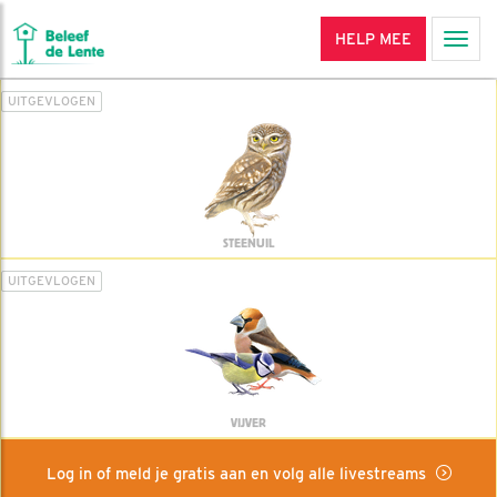
HELP MEE
Men
UITGEVLOGEN
STEENUIL
UITGEVLOGEN
VIJVER
Log in of meld je gratis aan en volg alle livestreams