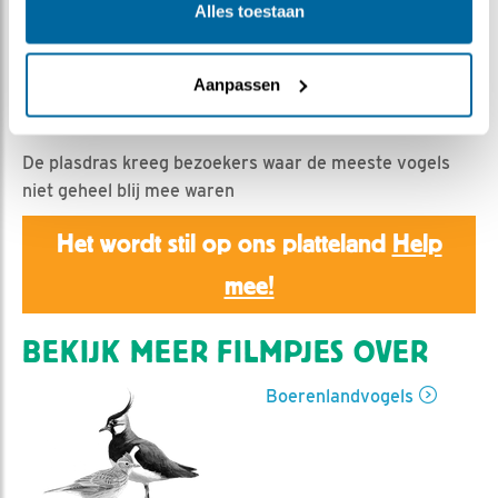
Romke Visser | Geplaatst op 26 april 2026, 21:00 |
Alles toestaan
Vind ik leuk
|
Bewaar dit filmpje
|
143x
Een nuttige en geliefde bezigheid. Gras buigen om de
Aanpassen
zichtbaarheid van jezelf en het nest zo klein mogelijk te
maken.
De plasdras kreeg bezoekers waar de meeste vogels
niet geheel blij mee waren
Het wordt stil op ons platteland
Help
mee!
BEKIJK MEER FILMPJES OVER
Boerenlandvogels