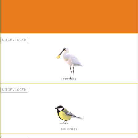
UITGEVLOGEN
LEPELAAR
UITGEVLOGEN
KOOLMEES