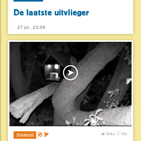
De laatste uitvlieger
27 jul , 23:59
914x
91x
Steenuil