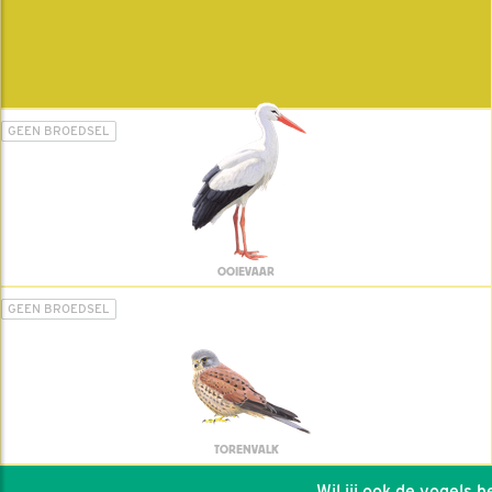
GEEN BROEDSEL
OOIEVAAR
GEEN BROEDSEL
TORENVALK
Wil jij ook de vogels hel