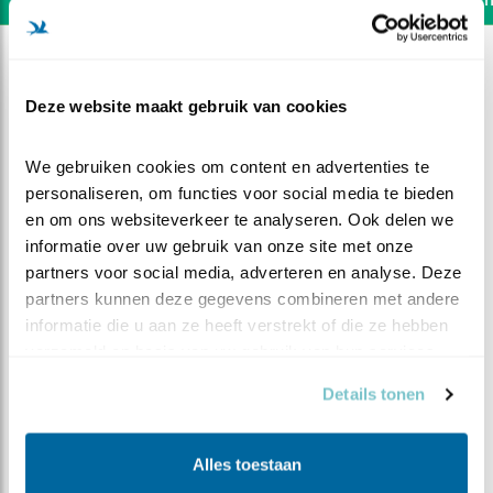
Deze website maakt gebruik van cookies
We gebruiken cookies om content en advertenties te 
personaliseren, om functies voor social media te bieden 
en om ons websiteverkeer te analyseren. Ook delen we 
informatie over uw gebruik van onze site met onze 
partners voor social media, adverteren en analyse. Deze 
partners kunnen deze gegevens combineren met andere 
informatie die u aan ze heeft verstrekt of die ze hebben 
verzameld op basis van uw gebruik van hun services.
DEEL DIT FILMPJE
Details tonen
Giervluchten en slaapgroep
Alles toestaan