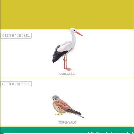
GEEN BROEDSEL
OOIEVAAR
GEEN BROEDSEL
TORENVALK
Wil jij ook de vogels he