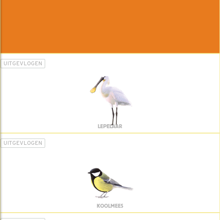
UITGEVLOGEN
LEPELAAR
UITGEVLOGEN
KOOLMEES