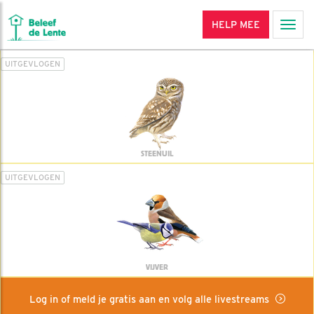
HELP MEE
Men
UITGEVLOGEN
STEENUIL
UITGEVLOGEN
VIJVER
Log in of meld je gratis aan en volg alle livestreams