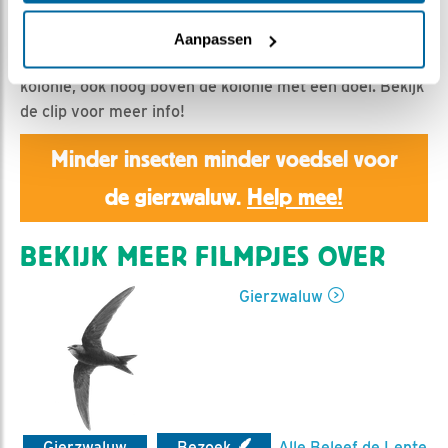
xJochemx | Geplaatst op 26 juni 2026, 23:41 |
Vind
ik leuk
|
Bewaar dit filmpje
|
73x
Aanpassen
Weer wat beelden van de giertjes rond en boven de
kolonie, ook hoog boven de kolonie met een doel. Bekijk
de clip voor meer info!
Minder insecten minder voedsel voor
de gierzwaluw.
Help mee!
BEKIJK MEER FILMPJES OVER
Gierzwaluw
Gierzwaluw
Bezoek
Alle Beleef de Lente