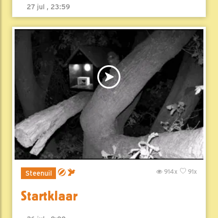
27 jul , 23:59
914x
91x
Steenuil
Startklaar