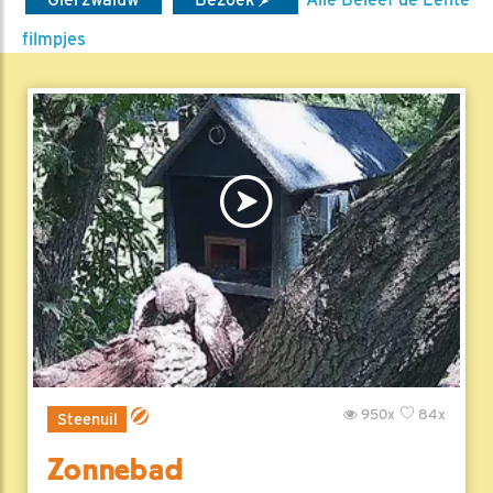
filmpjes
950x
84x
Steenuil
Zonnebad