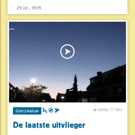
29 jul , 19:15
1098x
78x
Gierzwaluw
De laatste uitvlieger