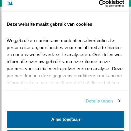
Deze website maakt gebruik van cookies
We gebruiken cookies om content en advertenties te 
personaliseren, om functies voor social media te bieden 
en om ons websiteverkeer te analyseren. Ook delen we 
informatie over uw gebruik van onze site met onze 
partners voor social media, adverteren en analyse. Deze 
partners kunnen deze gegevens combineren met andere 
informatie die u aan ze heeft verstrekt of die ze hebben 
verzameld op basis van uw gebruik van hun services.
DEEL DIT FILMPJE
Details tonen
Gezellige drukte
Alles toestaan