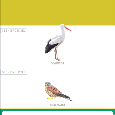
GEEN BROEDSEL
OOIEVAAR
GEEN BROEDSEL
TORENVALK
Wil jij ook de vogels hel