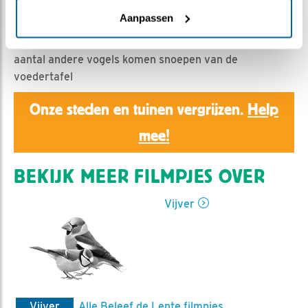
Nella | Geplaatst op 15 augustus 2019, 8:59 |
Vind ik
leuk
|
Bewaar dit filmpje
|
1116x
Aanpassen
Naast koolmeesjes en mussen zijn er ook weer een
aantal andere vogels komen snoepen van de
voedertafel
Onze steden en tuinen vergrijzen.
Help
mee!
BEKIJK MEER FILMPJES OVER
Vijver
Vijver
Alle Beleef de Lente filmpjes