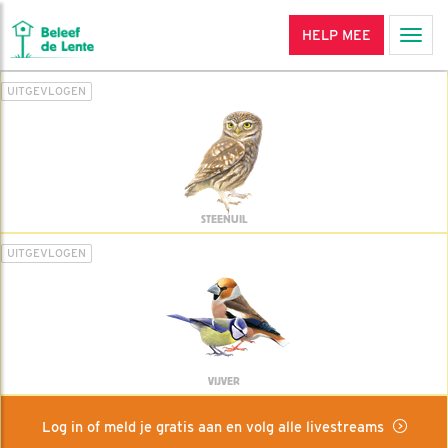
HELP MEE
Men
UITGEVLOGEN
STEENUIL
UITGEVLOGEN
VIJVER
Log in of meld je gratis aan en volg alle livestreams