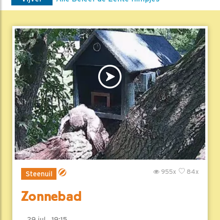
955x
84x
Steenuil
Zonnebad
29 jul , 19:15