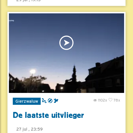
1102x
78x
Gierzwaluw
De laatste uitvlieger
27 jul , 23:59