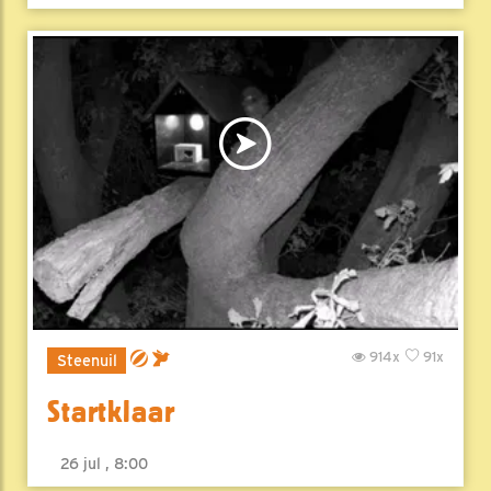
914x
91x
Steenuil
Startklaar
26 jul , 8:00