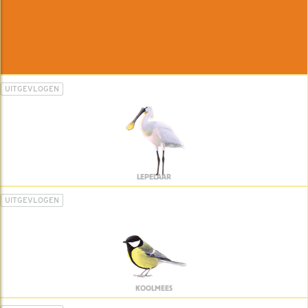
UITGEVLOGEN
LEPELAAR
UITGEVLOGEN
KOOLMEES