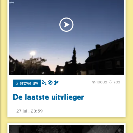
1083x
78x
Gierzwaluw
De laatste uitvlieger
27 jul , 23:59