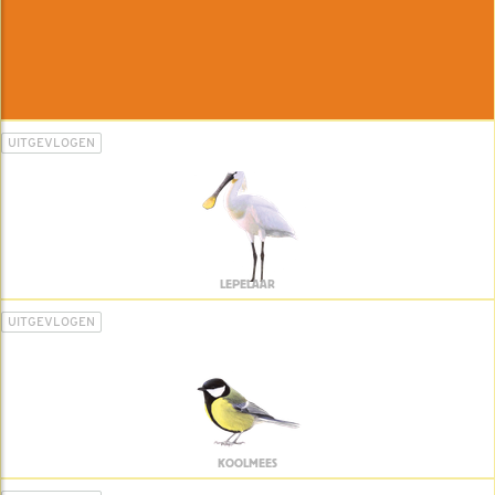
UITGEVLOGEN
LEPELAAR
UITGEVLOGEN
KOOLMEES