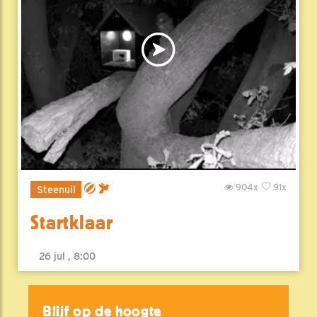
904x
91x
Steenuil
Startklaar
26 jul , 8:00
Blijf op de hoogte