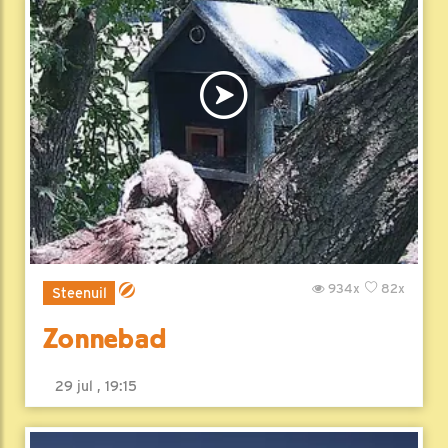
934x
82x
Steenuil
Zonnebad
29 jul , 19:15