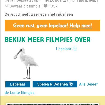
Nella | Geplaatst op 11 mei 2019, 17:27 |
Vind ik leuk
|
Bewaar dit filmpje
|
1105x
De jeugd heeft weer even het rijk alleen
Geen rust, geen lepelaar!
Help mee!
BEKIJK MEER FILMPJES OVER
Lepelaar
Lepelaar
Spelen & Oefenen
Alle Beleef
de Lente filmpjes