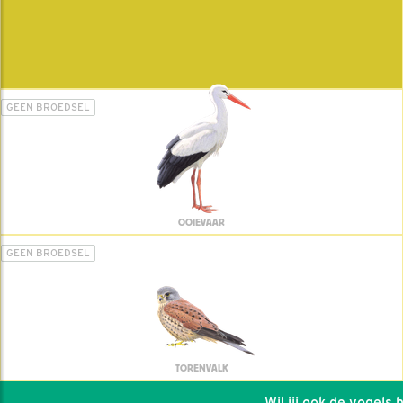
GEEN BROEDSEL
OOIEVAAR
GEEN BROEDSEL
TORENVALK
Wil jij ook de vogels hel