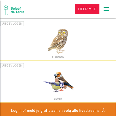
HELP MEE
Men
UITGEVLOGEN
STEENUIL
UITGEVLOGEN
VIJVER
Log in of meld je gratis aan en volg alle livestreams