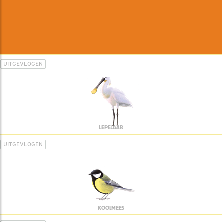
UITGEVLOGEN
LEPELAAR
UITGEVLOGEN
KOOLMEES