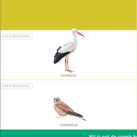
GEEN BROEDSEL
OOIEVAAR
GEEN BROEDSEL
TORENVALK
Wil jij ook de vogels hel