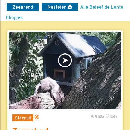
Zeearend
Nestelen
Alle Beleef de Lente
filmpjes
952x
84x
Steenuil