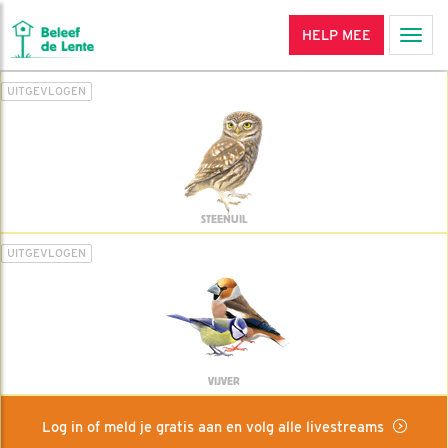
HELP MEE
Men
UITGEVLOGEN
STEENUIL
UITGEVLOGEN
VIJVER
Log in of meld je gratis aan en volg alle livestreams