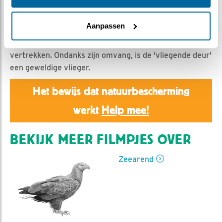
Natuurman Jonathan | Geplaatst op 28 maart 2021,
19:22 |
Vind ik leuk
|
Bewaar dit filmpje
|
808x
Aanpassen
Er gebeurt helaas weinig op het nest, daarom een
compilatie van meerdere fraaie landingen en
vertrekken. Ondanks zijn omvang, is de 'vliegende deur'
een geweldige vlieger.
Het bewijs dat natuurbescherming
werkt
Help mee!
BEKIJK MEER FILMPJES OVER
Zeearend