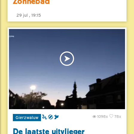
Zonnebad
29 jul , 19:15
1098x
78x
Gierzwaluw
De laatste uitvlieger