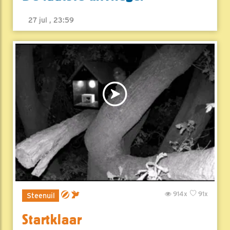
27 jul , 23:59
914x
91x
Steenuil
Startklaar