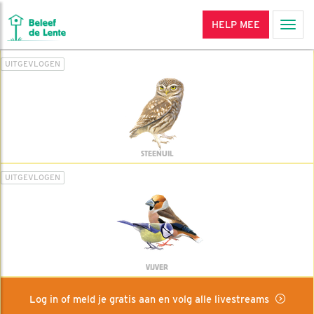
HELP MEE
Men
UITGEVLOGEN
STEENUIL
UITGEVLOGEN
VIJVER
Log in of meld je gratis aan en volg alle livestreams