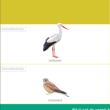
GEEN BROEDSEL
OOIEVAAR
GEEN BROEDSEL
TORENVALK
Wil jij ook de vogels hel