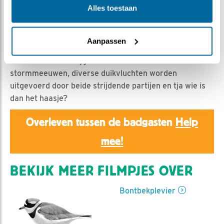
Christ | Geplaatst op 1 juni 2026, 21:36 |
Vind ik leuk
|
Alles toestaan
Bewaar dit filmpje
|
140x
Al zien we geen vogels broeden in beeld, toch is er
Aanpassen
strijd onderling, deze keer voor de nestcamera.
Een scholekster krijgt het aan de stok met
stormmeeuwen, diverse duikvluchten worden
uitgevoerd door beide strijdende partijen en tja wie is
dan het haasje?
Overleven tussen de badgasten
Help
mee!
BEKIJK MEER FILMPJES OVER
Bontbekplevier