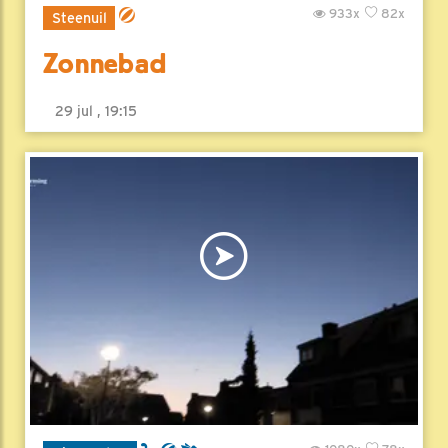
933x
82x
Steenuil
Zonnebad
29 jul , 19:15