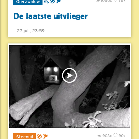
1080x
78x
Gierzwaluw
De laatste uitvlieger
27 jul , 23:59
903x
90x
Steenuil