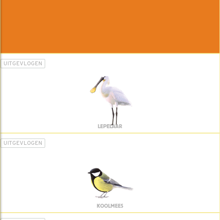
UITGEVLOGEN
LEPELAAR
UITGEVLOGEN
KOOLMEES