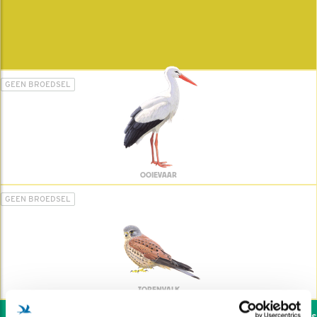
GEEN BROEDSEL
OOIEVAAR
GEEN BROEDSEL
TORENVALK
Wil jij ook de vogels h