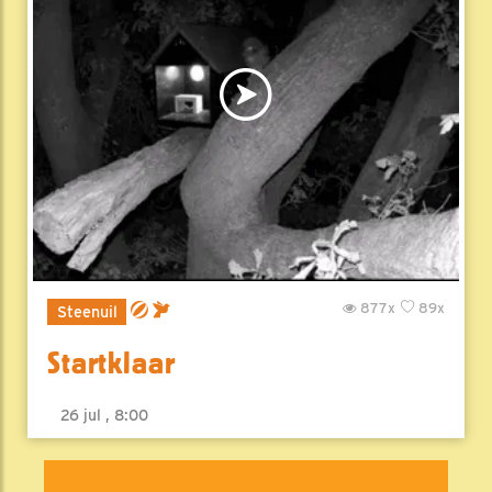
877x
89x
Steenuil
Startklaar
26 jul , 8:00