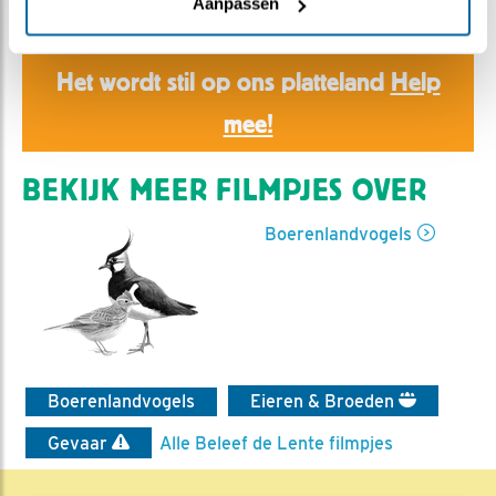
Romke Visser | Geplaatst op 3 april 2026, 9:00 |
Aanpassen
Vind ik leuk
|
Bewaar dit filmpje
|
130x
Het wordt stil op ons platteland
Help
mee!
BEKIJK MEER FILMPJES OVER
Boerenlandvogels
Boerenlandvogels
Eieren & Broeden
Gevaar
Alle Beleef de Lente filmpjes