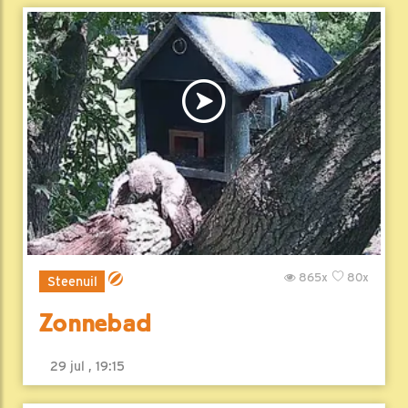
865x
80x
Steenuil
Zonnebad
29 jul , 19:15