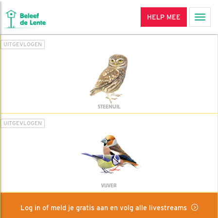
HELP MEE
Men
UITGEVLOGEN
STEENUIL
UITGEVLOGEN
VIJVER
Log in of meld je gratis aan en volg alle livestreams