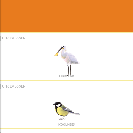
UITGEVLOGEN
LEPELAAR
UITGEVLOGEN
KOOLMEES