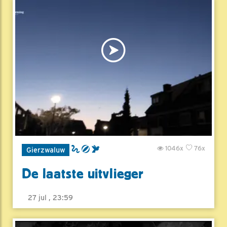
1046x
76x
Gierzwaluw
De laatste uitvlieger
27 jul , 23:59