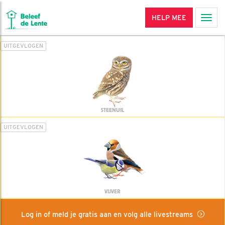
HELP MEE
Men
UITGEVLOGEN
STEENUIL
UITGEVLOGEN
VIJVER
Log in of meld je gratis aan en volg alle livestreams