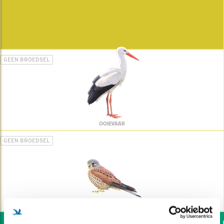
GEEN BROEDSEL
OOIEVAAR
GEEN BROEDSEL
TORENVALK
Wil jij ook de vogels he