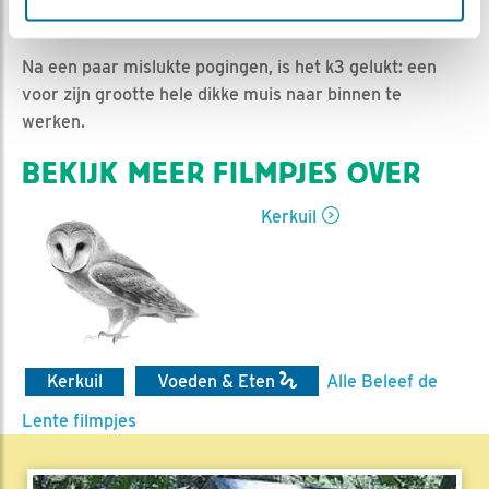
Ed Hoogkamer | Geplaatst op 15 juni 2020, 15:51 |
Vind ik leuk
|
Bewaar dit filmpje
|
938x
Na een paar mislukte pogingen, is het k3 gelukt: een
voor zijn grootte hele dikke muis naar binnen te
werken.
BEKIJK MEER FILMPJES OVER
Kerkuil
Kerkuil
Voeden & Eten
Alle Beleef de
Lente filmpjes