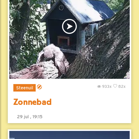
933x
82x
Steenuil
Zonnebad
29 jul , 19:15