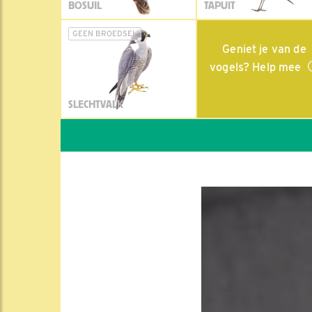
BOSUIL
TAPUIT
GEEN BROEDSEL
Geniet je van de
vogels? Help mee
SLECHTVALK