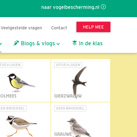
naar vogelbescherming.nl
HELP MEE
Veelgestelde vragen
Contact
Blogs & vlogs
In de klas
ITGEVLOGEN
UITGEVLOGEN
OLMEES
GIERZWALUW
EEN BROEDSEL
GEEN BROEDSEL
GRAUWE