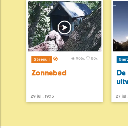
906x
80x
Steenuil
Gier
Zonnebad
De 
uit
29 jul , 19:15
27 jul