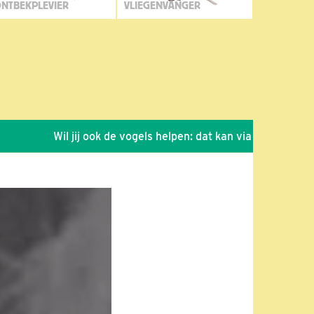
NTBEKPLEVIER
VLIEGENVANGER
Wil jij ook de vogels helpen: dat kan via de link!
*
Se