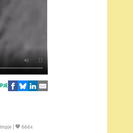
MPJE
ilmpje
|
666x