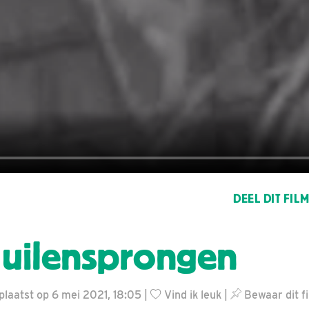
DEEL DIT FIL
uilensprongen
plaatst op 6 mei 2021, 18:05 |
Vind ik leuk
|
Bewaar dit f