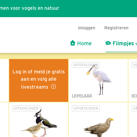
men voor vogels en natuur
Inloggen
Registreren
Home
Filmpjes
UITGEVLOGEN
U
Log in of meld je gratis
aan en volg alle
livestreams
LEPELAAR
KO
UITGEVLOGEN
UITGEVLOGEN
G