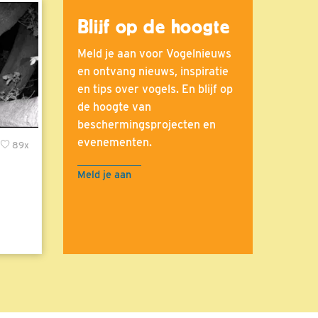
Blijf op de hoogte
Meld je aan voor Vogelnieuws
en ontvang nieuws, inspiratie
en tips over vogels. En blijf op
de hoogte van
beschermingsprojecten en
evenementen.
89x
Meld je aan