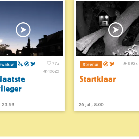
77x
892x
zwaluw
Steenuil
1062x
laatste
Startklaar
vlieger
 , 23:59
26 jul , 8:00