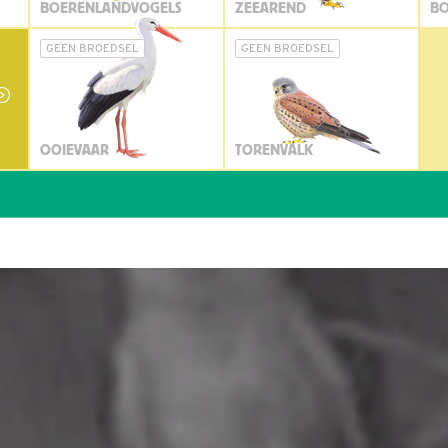
BOERENLANDVOGELS
ZEEAREND
BO
GEEN BROEDSEL
GEEN BROEDSEL
OOIEVAAR
TORENVALK