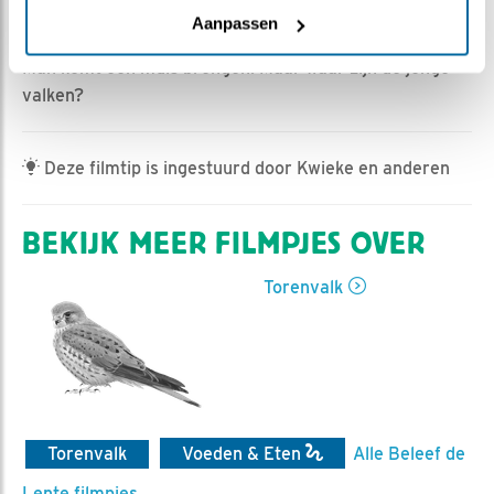
HannahK | Geplaatst op 9 juli 2025, 21:56 |
Vind ik
Aanpassen
leuk
|
Bewaar dit filmpje
|
252x
Man komt een muis brengen. Maar waar zijn de jonge
valken?
Deze filmtip is ingestuurd door Kwieke en anderen
BEKIJK MEER FILMPJES OVER
Torenvalk
Torenvalk
Voeden & Eten
Alle Beleef de
Lente filmpjes