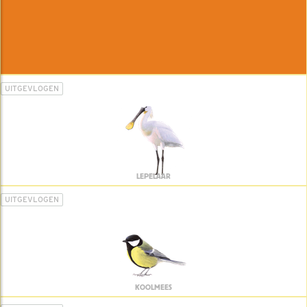
UITGEVLOGEN
LEPELAAR
UITGEVLOGEN
KOOLMEES