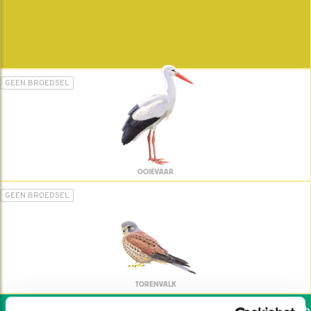
GEEN BROEDSEL
OOIEVAAR
GEEN BROEDSEL
TORENVALK
Wil jij ook de vogels hel