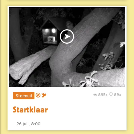
895x
89x
Steenuil
Startklaar
26 jul , 8:00