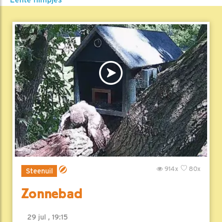
914x
80x
Steenuil
Zonnebad
29 jul , 19:15