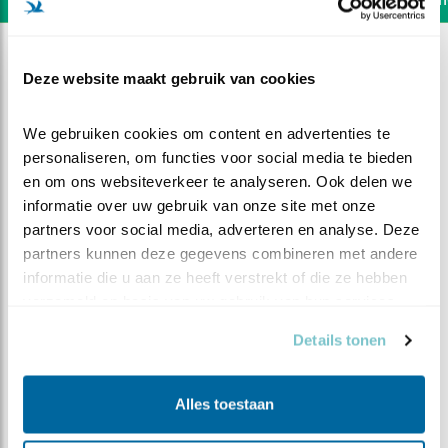
Deze website maakt gebruik van cookies
We gebruiken cookies om content en advertenties te 
personaliseren, om functies voor social media te bieden 
en om ons websiteverkeer te analyseren. Ook delen we 
informatie over uw gebruik van onze site met onze 
partners voor social media, adverteren en analyse. Deze 
partners kunnen deze gegevens combineren met andere 
informatie die u aan ze heeft verstrekt of die ze hebben 
verzameld op basis van uw gebruik van hun services.
Details tonen
DEEL DIT FILMPJE
Gehannes met een muis
Alles toestaan