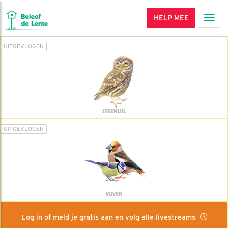
HELP MEE
Men
UITGEVLOGEN
STEENUIL
UITGEVLOGEN
VIJVER
Log in of meld je gratis aan en volg alle livestreams