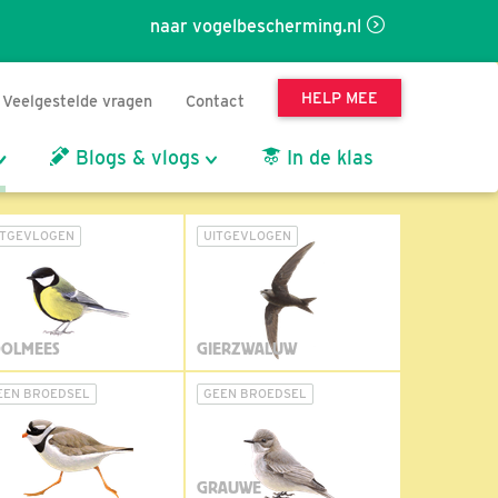
naar vogelbescherming.nl
HELP MEE
Veelgestelde vragen
Contact
Blogs & vlogs
In de klas
ITGEVLOGEN
UITGEVLOGEN
OLMEES
GIERZWALUW
EEN BROEDSEL
GEEN BROEDSEL
GRAUWE