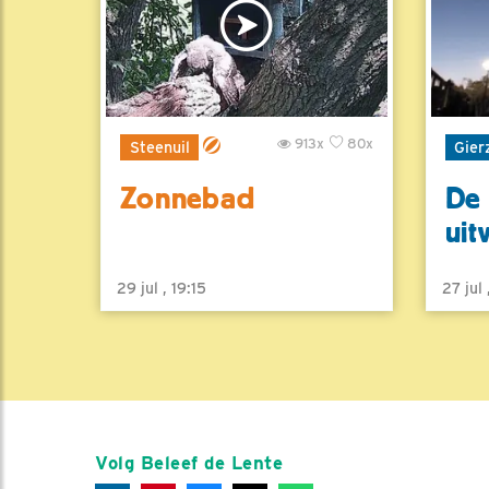
913x
80x
Steenuil
Gier
Zonnebad
De 
uit
29 jul , 19:15
27 jul
Volg Beleef de Lente