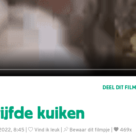
DEEL DIT FIL
ijfde kuiken
 2022, 8:45 |
Vind ik leuk
|
Bewaar dit filmpje
|
469x