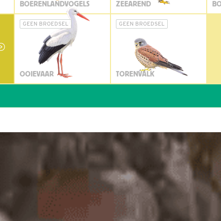
BOERENLANDVOGELS
ZEEAREND
BO
GEEN BROEDSEL
GEEN BROEDSEL
OOIEVAAR
TORENVALK