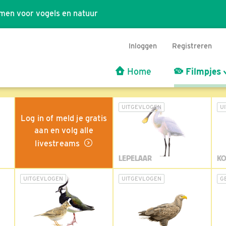
men voor vogels en natuur
Inloggen
Registreren
Home
Filmpjes
UITGEVLOGEN
U
Log in of meld je gratis
aan en volg alle
livestreams
LEPELAAR
KO
UITGEVLOGEN
UITGEVLOGEN
G