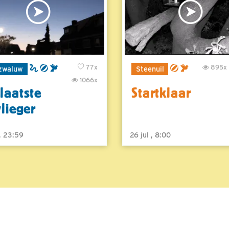
77x
895x
zwaluw
Steenuil
1066x
laatste
Startklaar
vlieger
 , 23:59
26 jul , 8:00