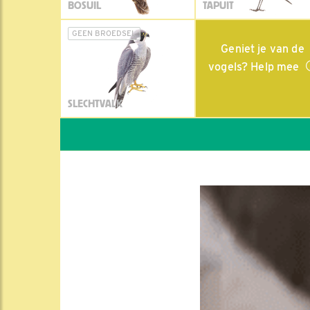
BOSUIL
TAPUIT
GEEN BROEDSEL
Geniet je van de
vogels? Help mee
SLECHTVALK