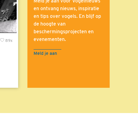
Meld je aan voor Vogelnieuws
en ontvang nieuws, inspiratie
en tips over vogels. En blijf op
de hoogte van
beschermingsprojecten en
evenementen.
89x
Meld je aan