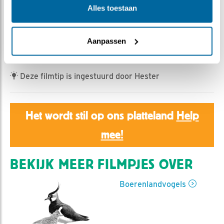
Romke Visser | Geplaatst op 14 april 2025, 11:35 |
Alles toestaan
Vind ik leuk
|
Bewaar dit filmpje
|
218x
Terwijl Grauwe ganzen rustig grazen en een tureluur
Aanpassen
door het beeld wandelt naderen 2 scholeksters.
Deze filmtip is ingestuurd door Hester
Het wordt stil op ons platteland
Help
mee!
BEKIJK MEER FILMPJES OVER
Boerenlandvogels