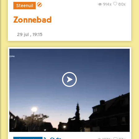
914x
80x
Steenuil
Zonnebad
29 jul , 19:15