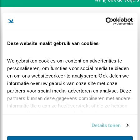
Deze website maakt gebruik van cookies
We gebruiken cookies om content en advertenties te 
personaliseren, om functies voor social media te bieden 
en om ons websiteverkeer te analyseren. Ook delen we 
informatie over uw gebruik van onze site met onze 
partners voor social media, adverteren en analyse. Deze 
partners kunnen deze gegevens combineren met andere 
informatie die u aan ze heeft verstrekt of die ze hebben 
DEEL DIT FILMPJE
verzameld op basis van uw gebruik van hun services.
Geen Scholekster, of toch wel
Details tonen