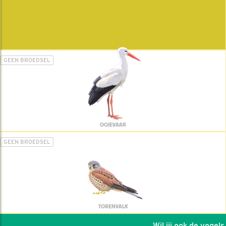
GEEN BROEDSEL
OOIEVAAR
GEEN BROEDSEL
TORENVALK
Wil jij ook de vogels h