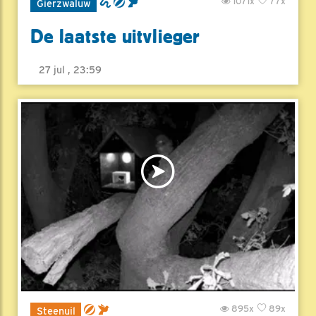
1071x
77x
Gierzwaluw
De laatste uitvlieger
27 jul , 23:59
895x
89x
Steenuil