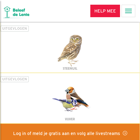
HELP MEE
Men
UITGEVLOGEN
STEENUIL
UITGEVLOGEN
VIJVER
Log in of meld je gratis aan en volg alle livestreams