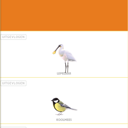
UITGEVLOGEN
LEPELAAR
UITGEVLOGEN
KOOLMEES