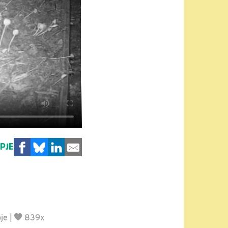
MPJE
je
|
839x