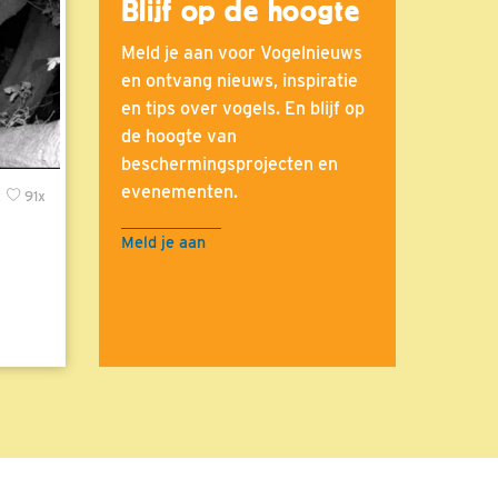
Blijf op de hoogte
Meld je aan voor Vogelnieuws
en ontvang nieuws, inspiratie
en tips over vogels. En blijf op
de hoogte van
beschermingsprojecten en
evenementen.
x
91x
Meld je aan