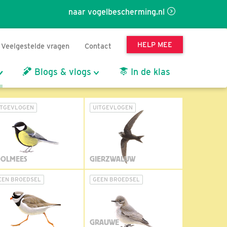
naar vogelbescherming.nl
HELP MEE
Veelgestelde vragen
Contact
Blogs & vlogs
In de klas
ITGEVLOGEN
UITGEVLOGEN
OLMEES
GIERZWALUW
EEN BROEDSEL
GEEN BROEDSEL
GRAUWE