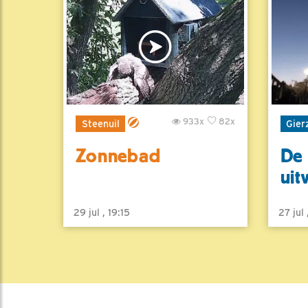
933x
82x
Steenuil
Gier
Zonnebad
De 
uit
29 jul , 19:15
27 jul