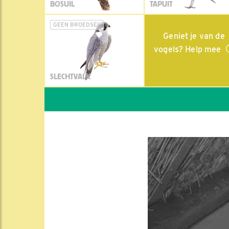
BOSUIL
TAPUIT
GEEN BROEDSEL
Geniet je van de
vogels? Help mee
SLECHTVALK