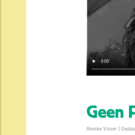
Geen 
Romke Visser | Geplaa