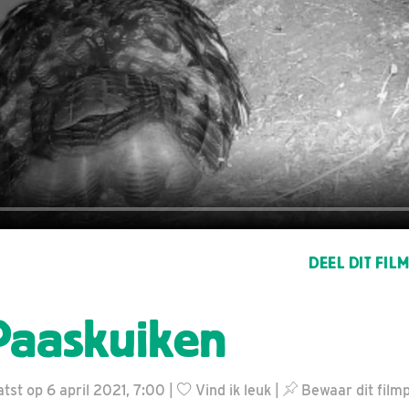
DEEL DIT FIL
Paaskuiken
tst op 6 april 2021, 7:00 |
Vind ik leuk
|
Bewaar dit filmp