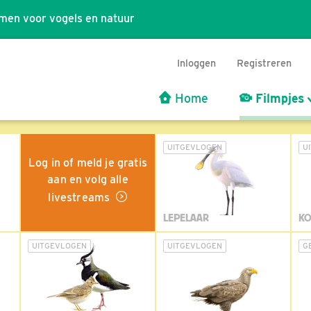
men voor vogels en natuur
Inloggen
Registreren
Home
Filmpjes
UITGEVLOGEN
U
Log in of meld je gratis
aan en volg alle
livestreams
LEPELAAR
KO
UITGEVLOGEN
UITGEVLOGEN
G