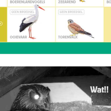
BOERENLANDVOGELS
ZEEAREND
BO
GEEN BROEDSEL
GEEN BROEDSEL
OOIEVAAR
TORENVALK