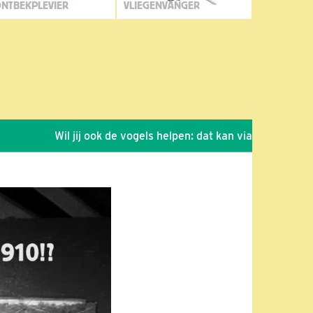
NTBEKPLEVIER
VLIEGENVANGER
Wil jij ook de vogels helpen: dat kan via de link!
*
Se