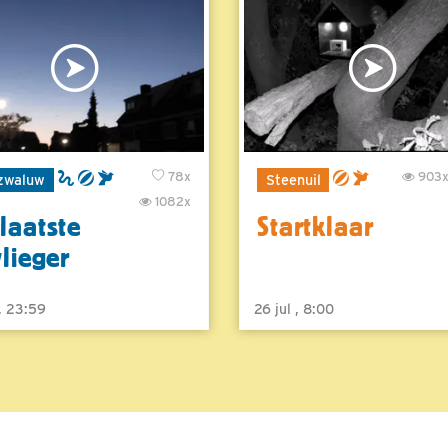
78x
903
zwaluw
Steenuil
1082x
laatste
Startklaar
vlieger
 , 23:59
26 jul , 8:00