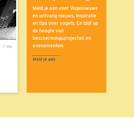
Meld je aan voor Vogelnieuws
en ontvang nieuws, inspiratie
en tips over vogels. En blijf op
de hoogte van
beschermingsprojecten en
evenementen.
x
91x
Meld je aan