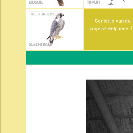
BOSUIL
TAPUIT
GEEN BROEDSEL
Geniet je van de
vogels? Help mee
SLECHTVALK