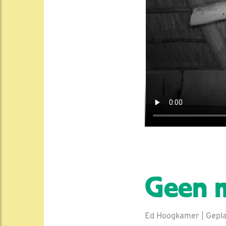
Geen 
Ed Hoogkamer | Geplaa