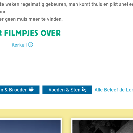
ste weken regelmatig gebeuren, man komt thuis en pikt snel 
or.
er geen muis meer te vinden.
 FILMPJES OVER
Kerkuil
en & Broeden
Voeden & Eten
Alle Beleef de Le