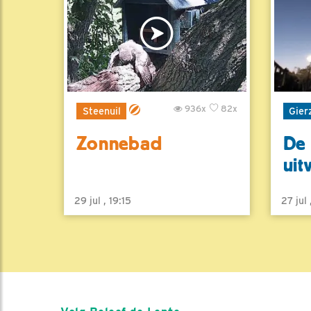
936x
82x
Steenuil
Gier
Zonnebad
De 
uit
29 jul , 19:15
27 jul