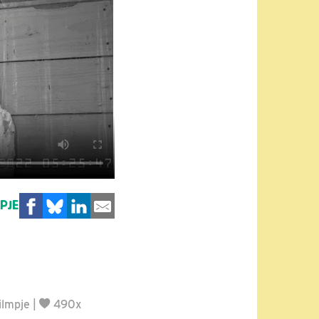
MPJE
ilmpje
|
490x