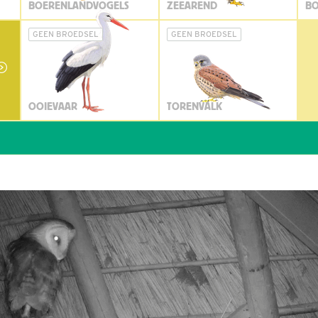
BOERENLANDVOGELS
ZEEAREND
BO
GEEN BROEDSEL
GEEN BROEDSEL
OOIEVAAR
TORENVALK