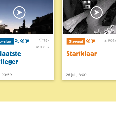
78x
904
zwaluw
Steenuil
1083x
laatste
Startklaar
vlieger
 , 23:59
26 jul , 8:00