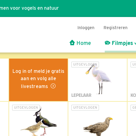
men voor vogels en natuur
Inloggen
Registreren
Home
Filmpjes
UITGEVLOGEN
U
Log in of meld je gratis
aan en volg alle
livestreams
LEPELAAR
KO
UITGEVLOGEN
UITGEVLOGEN
G