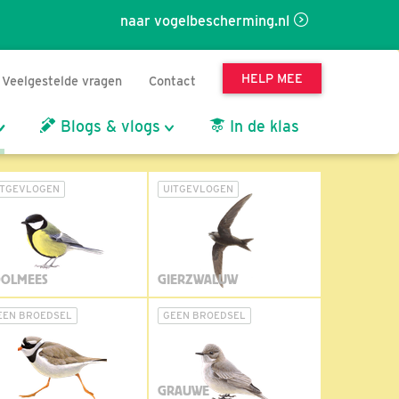
naar vogelbescherming.nl
HELP MEE
Veelgestelde vragen
Contact
Blogs & vlogs
In de klas
ITGEVLOGEN
UITGEVLOGEN
OLMEES
GIERZWALUW
EEN BROEDSEL
GEEN BROEDSEL
GRAUWE