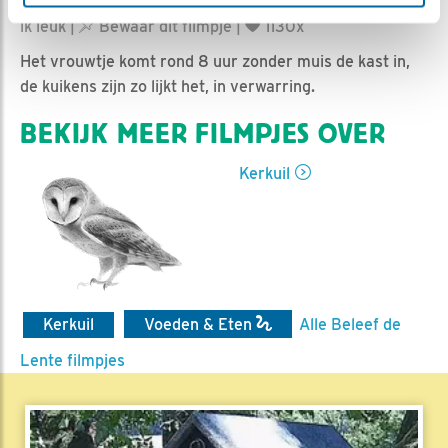
Ed Hoogkamer | Geplaatst op 6 juni 2019, 10:01 |
Vind
ik leuk
|
Bewaar dit filmpje
|
1130x
Het vrouwtje komt rond 8 uur zonder muis de kast in,
de kuikens zijn zo lijkt het, in verwarring.
BEKIJK MEER FILMPJES OVER
Kerkuil
Kerkuil
Voeden & Eten
Alle Beleef de
Lente filmpjes