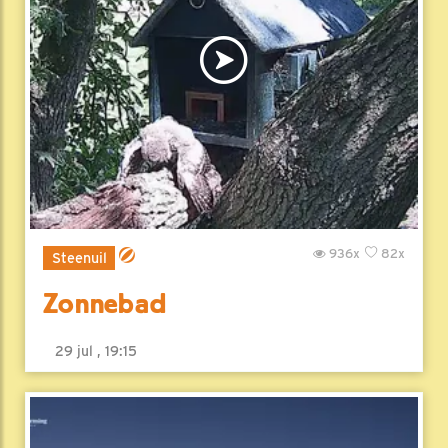
936x
82x
Steenuil
Zonnebad
29 jul , 19:15