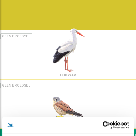
GEEN BROEDSEL
OOIEVAAR
GEEN BROEDSEL
TORENVALK
Wil jij ook de vogels he