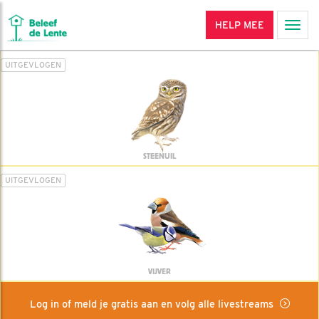
HELP MEE
Men
UITGEVLOGEN
STEENUIL
UITGEVLOGEN
VIJVER
Log in of meld je gratis aan en volg alle livestreams