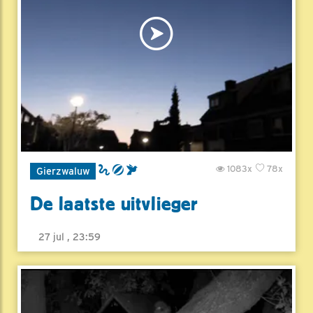
1083x
78x
Gierzwaluw
De laatste uitvlieger
27 jul , 23:59