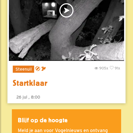
905x
91x
Steenuil
Startklaar
26 jul , 8:00
Blijf op de hoogte
Meld je aan voor Vogelnieuws en ontvang