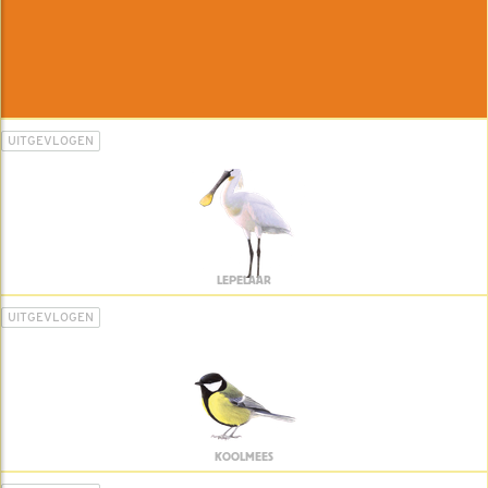
UITGEVLOGEN
LEPELAAR
UITGEVLOGEN
KOOLMEES