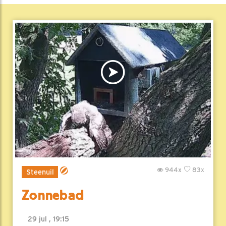
944x
83x
Steenuil
Zonnebad
29 jul , 19:15