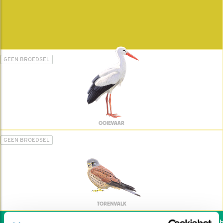
GEEN BROEDSEL
OOIEVAAR
GEEN BROEDSEL
TORENVALK
Wil jij ook de vogels he