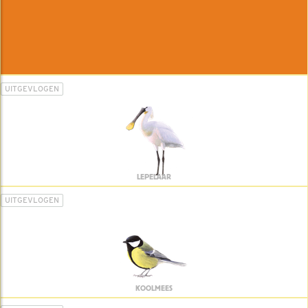
UITGEVLOGEN
LEPELAAR
UITGEVLOGEN
KOOLMEES