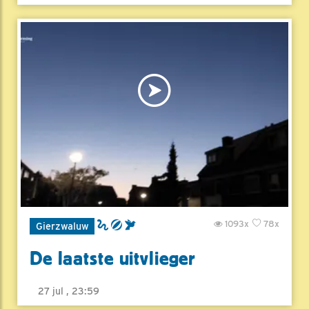
1093x
78x
Gierzwaluw
De laatste uitvlieger
27 jul , 23:59