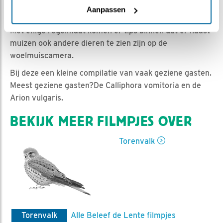
HannahK | Geplaatst op 2 juni 2025, 21:10 |
Vind ik
Aanpassen
leuk
|
Bewaar dit filmpje
|
212x
Met enige regelmaat komen er tips binnen dat er naast
muizen ook andere dieren te zien zijn op de
woelmuiscamera.
Bij deze een kleine compilatie van vaak geziene gasten.
Meest geziene gasten?De Calliphora vomitoria en de
Arion vulgaris.
BEKIJK MEER FILMPJES OVER
Torenvalk
Torenvalk
Alle Beleef de Lente filmpjes