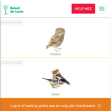
HELP MEE
Men
UITGEVLOGEN
STEENUIL
UITGEVLOGEN
VIJVER
Log in of meld je gratis aan en volg alle livestreams