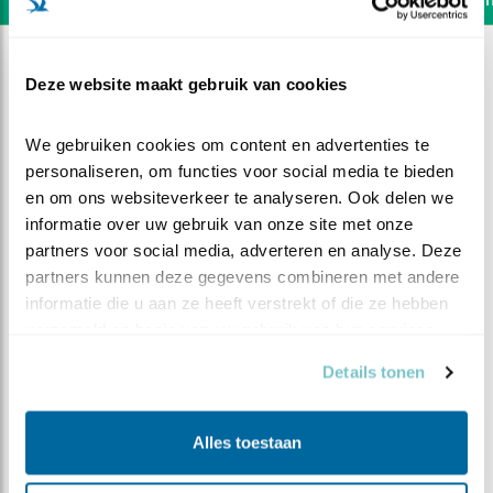
Deze website maakt gebruik van cookies
We gebruiken cookies om content en advertenties te 
personaliseren, om functies voor social media te bieden 
en om ons websiteverkeer te analyseren. Ook delen we 
informatie over uw gebruik van onze site met onze 
partners voor social media, adverteren en analyse. Deze 
partners kunnen deze gegevens combineren met andere 
informatie die u aan ze heeft verstrekt of die ze hebben 
verzameld op basis van uw gebruik van hun services.
Details tonen
DEEL DIT FILMPJE
Gasten van de woelmuis
Alles toestaan