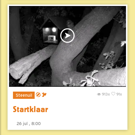
913x
91x
Steenuil
Startklaar
26 jul , 8:00