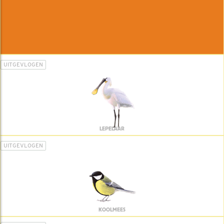
UITGEVLOGEN
LEPELAAR
UITGEVLOGEN
KOOLMEES