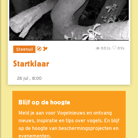
883x
89x
Steenuil
Startklaar
26 jul , 8:00
Blijf op de hoogte
Meld je aan voor Vogelnieuws en ontvang
nieuws, inspiratie en tips over vogels. En blijf
op de hoogte van beschermingsprojecten en
evenementen.