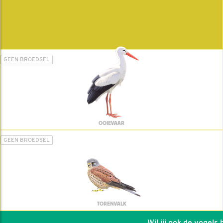
GEEN BROEDSEL
OOIEVAAR
GEEN BROEDSEL
TORENVALK
Wil jij ook de vogels hel