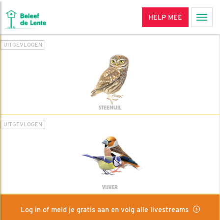
HELP MEE
Men
UITGEVLOGEN
STEENUIL
UITGEVLOGEN
VIJVER
Log in of meld je gratis aan en volg alle livestreams