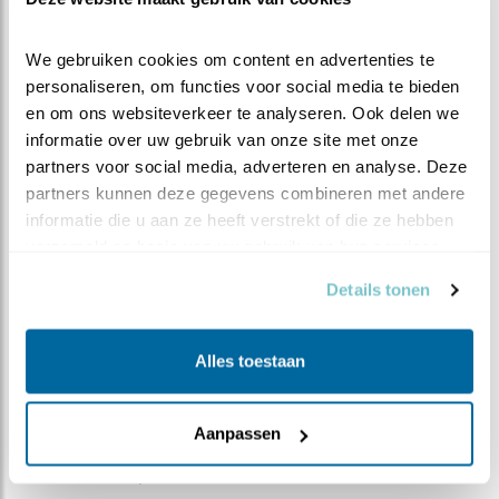
Romke Visser | Geplaatst op 20 juni 2023, 22:50 |
Vind ik leuk
|
Bewaar dit filmpje
|
309x
We gebruiken cookies om content en advertenties te 
Ganzendag
personaliseren, om functies voor social media te bieden 
Wat een drukte vandaag! Opvallend waren vandaag wel
en om ons websiteverkeer te analyseren. Ook delen we 
de ganzen. Maar ook de andere plasdrasbewoners
informatie over uw gebruik van onze site met onze 
zagen we langskomen (zonder volledig te zijn):
partners voor social media, adverteren en analyse. Deze 
partners kunnen deze gegevens combineren met andere 
- Wulp
informatie die u aan ze heeft verstrekt of die ze hebben 
- Kievit
verzameld op basis van uw gebruik van hun services.
- Tureluur
Details tonen
- Kluut
- Gruto
Alles toestaan
- Blauwe Reiger
Aanpassen
- Witgat
- Oeverloper