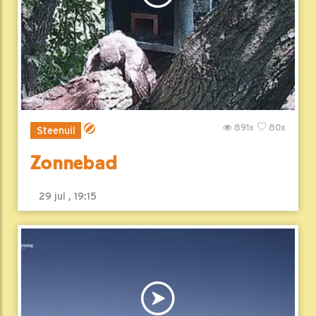
891x
80x
Steenuil
Zonnebad
29 jul , 19:15