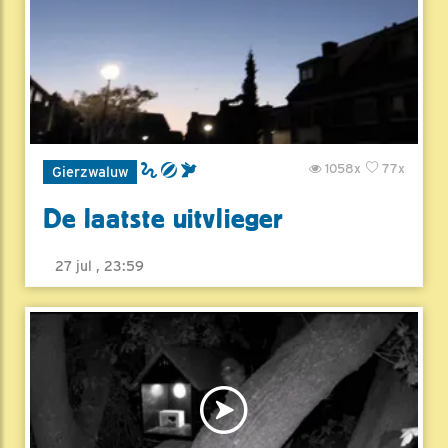
1058x
77x
Gierzwaluw
De laatste uitvlieger
27 jul , 23:59